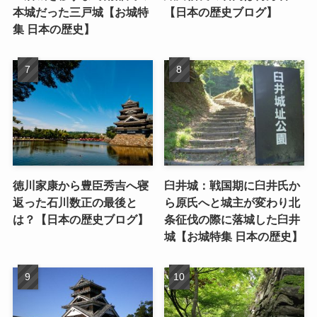
本城だった三戸城【お城特
【日本の歴史ブログ】
集 日本の歴史】
徳川家康から豊臣秀吉へ寝
臼井城：戦国期に臼井氏か
返った石川数正の最後と
ら原氏へと城主が変わり北
は？【日本の歴史ブログ】
条征伐の際に落城した臼井
城【お城特集 日本の歴史】