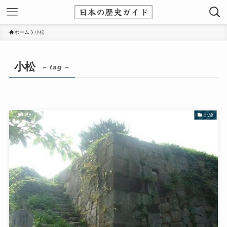
ホーム
小松
小松
– tag –
北陸