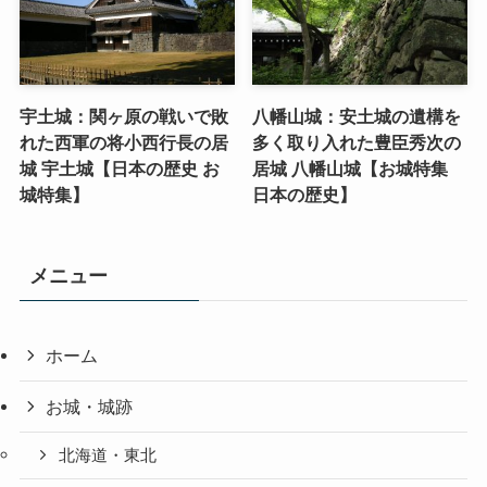
宇土城：関ヶ原の戦いで敗
八幡山城：安土城の遺構を
れた西軍の将小西行長の居
多く取り入れた豊臣秀次の
城 宇土城【日本の歴史 お
居城 八幡山城【お城特集
城特集】
日本の歴史】
メニュー
ホーム
お城・城跡
北海道・東北