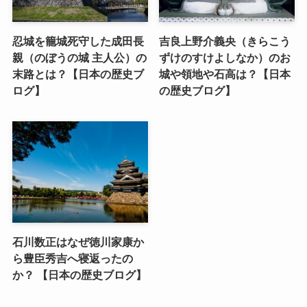
忍城を籠城死守した成田長
吉良上野介義央（きらこう
親（のぼうの城 主人公）の
ずけのすけよしなか）のお
末路とは？【日本の歴史ブ
城や領地や石高は？【日本
ログ】
の歴史ブログ】
石川数正はなぜ徳川家康か
ら豊臣秀吉へ寝返ったの
か？ 【日本の歴史ブログ】