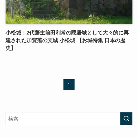
小松城：2代藩主前田利常の隠居城として大々的に再
建された加賀藩の支城 小松城 【お城特集 日本の歴
史】
1