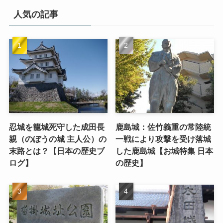
人気の記事
忍城を籠城死守した成田長
鹿島城：佐竹義重の常陸統
親（のぼうの城 主人公）の
一戦により攻撃を受け落城
末路とは？【日本の歴史ブ
した鹿島城【お城特集 日本
ログ】
の歴史】