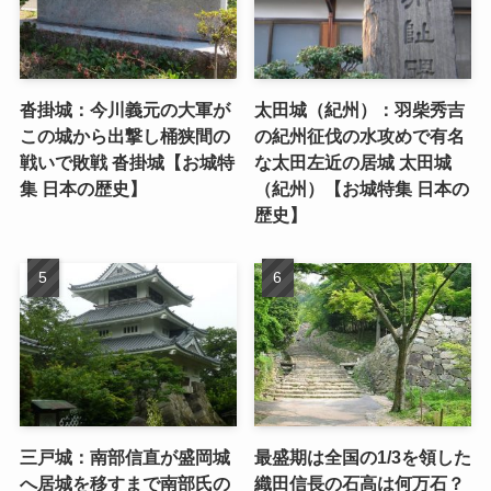
沓掛城：今川義元の大軍が
太田城（紀州）：羽柴秀吉
この城から出撃し桶狭間の
の紀州征伐の水攻めで有名
戦いで敗戦 沓掛城【お城特
な太田左近の居城 太田城
集 日本の歴史】
（紀州）【お城特集 日本の
歴史】
三戸城：南部信直が盛岡城
最盛期は全国の1/3を領した
へ居城を移すまで南部氏の
織田信長の石高は何万石？