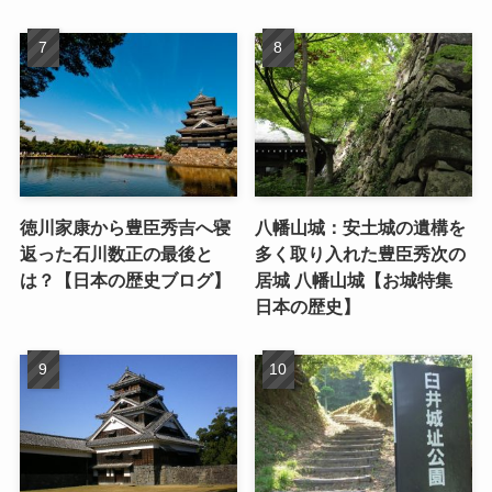
徳川家康から豊臣秀吉へ寝
八幡山城：安土城の遺構を
返った石川数正の最後と
多く取り入れた豊臣秀次の
は？【日本の歴史ブログ】
居城 八幡山城【お城特集
日本の歴史】