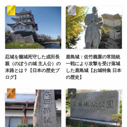
忍城を籠城死守した成田長
鹿島城：佐竹義重の常陸統
親（のぼうの城 主人公）の
一戦により攻撃を受け落城
末路とは？【日本の歴史ブ
した鹿島城【お城特集 日本
ログ】
の歴史】