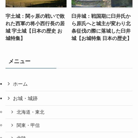
宇土城：関ヶ原の戦いで敗
臼井城：戦国期に臼井氏か
れた西軍の将小西行長の居
ら原氏へと城主が変わり北
城 宇土城【日本の歴史 お
条征伐の際に落城した臼井
城特集】
城【お城特集 日本の歴史】
メニュー
ホーム
お城・城跡
北海道・東北
関東・甲信