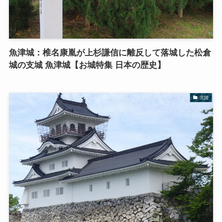
魚津城：椎名康胤が上杉謙信に離反して落城した松倉
城の支城 魚津城【お城特集 日本の歴史】
北陸