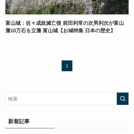
富山城：佐々成政滅亡後 前田利常の次男利次が富山
藩10万石を立藩 富山城【お城特集 日本の歴史】
1
新着記事