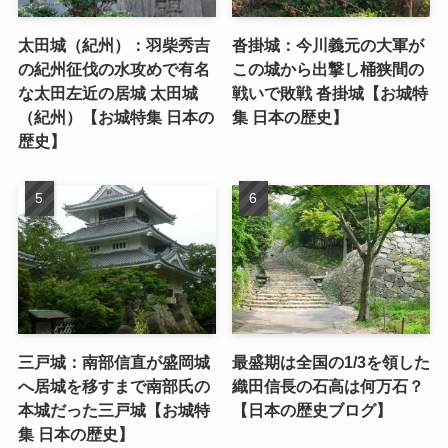
太田城（紀州）：羽柴秀吉
沓掛城：今川義元の大軍が
の紀州征伐の水攻めで有名
この城から出撃し桶狭間の
な太田左近の居城 太田城
戦いで敗戦 沓掛城【お城特
（紀州）【お城特集 日本の
集 日本の歴史】
歴史】
三戸城：南部信直が盛岡城
最盛期は全国の1/3を領した
へ居城を移すまで南部氏の
織田信長の石高は何万石？
本城だった三戸城【お城特
【日本の歴史ブログ】
集 日本の歴史】