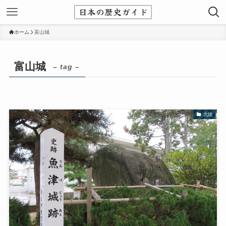
ホーム
富山城
富山城
– tag –
北陸