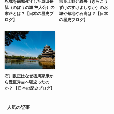
忍城を籠城死守した成田長
吉良上野介義央（きらこう
親（のぼうの城 主人公）の
ずけのすけよしなか）のお
末路とは？【日本の歴史ブ
城や領地や石高は？【日本
ログ】
の歴史ブログ】
石川数正はなぜ徳川家康か
ら豊臣秀吉へ寝返ったの
か？ 【日本の歴史ブログ】
人気の記事