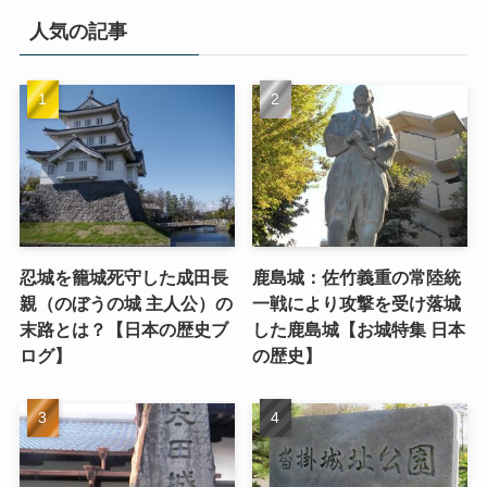
人気の記事
忍城を籠城死守した成田長
鹿島城：佐竹義重の常陸統
親（のぼうの城 主人公）の
一戦により攻撃を受け落城
末路とは？【日本の歴史ブ
した鹿島城【お城特集 日本
ログ】
の歴史】