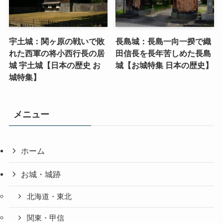
宇土城：関ヶ原の戦いで敗
長島城：長島一向一揆で織
れた西軍の将小西行長の居
田信長を長年苦しめた長島
城 宇土城【日本の歴史 お
城【お城特集 日本の歴史】
城特集】
メニュー
ホーム
お城・城跡
北海道・東北
関東・甲信