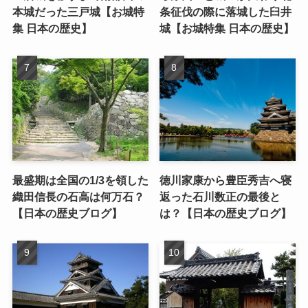
本城だった三戸城【お城特
条征伐の際に落城した臼井
集 日本の歴史】
城【お城特集 日本の歴史】
最盛期は全国の1/3を領した
徳川家康から豊臣秀吉へ寝
織田信長の石高は何万石？
返った石川数正の最後と
【日本の歴史ブログ】
は？【日本の歴史ブログ】