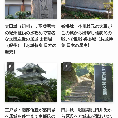
太田城（紀州）：羽柴秀吉
沓掛城：今川義元の大軍が
の紀州征伐の水攻めで有名
この城から出撃し桶狭間の
な太田左近の居城 太田城
戦いで敗戦 沓掛城【お城特
（紀州）【お城特集 日本の
集 日本の歴史】
歴史】
三戸城：南部信直が盛岡城
臼井城：戦国期に臼井氏か
へ居城を移すまで南部氏の
ら原氏へと城主が変わり北