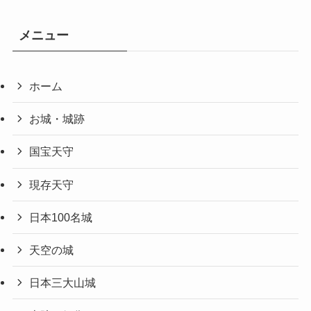
メニュー
ホーム
お城・城跡
国宝天守
現存天守
日本100名城
天空の城
日本三大山城