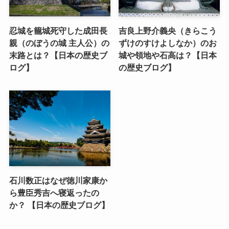
忍城を籠城死守した成田長
吉良上野介義央（きらこう
親（のぼうの城 主人公）の
ずけのすけよしなか）のお
末路とは？【日本の歴史ブ
城や領地や石高は？【日本
ログ】
の歴史ブログ】
石川数正はなぜ徳川家康か
ら豊臣秀吉へ寝返ったの
か？ 【日本の歴史ブログ】