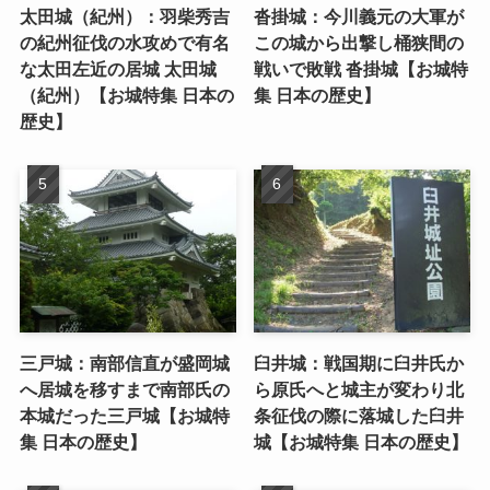
太田城（紀州）：羽柴秀吉
沓掛城：今川義元の大軍が
の紀州征伐の水攻めで有名
この城から出撃し桶狭間の
な太田左近の居城 太田城
戦いで敗戦 沓掛城【お城特
（紀州）【お城特集 日本の
集 日本の歴史】
歴史】
三戸城：南部信直が盛岡城
臼井城：戦国期に臼井氏か
へ居城を移すまで南部氏の
ら原氏へと城主が変わり北
本城だった三戸城【お城特
条征伐の際に落城した臼井
集 日本の歴史】
城【お城特集 日本の歴史】