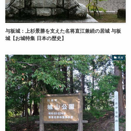
与板城：上杉景勝を支えた名将直江兼続の居城 与板
城【お城特集 日本の歴史】
東海