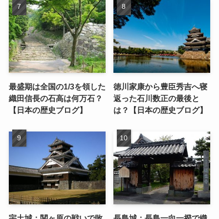
最盛期は全国の1/3を領した
徳川家康から豊臣秀吉へ寝
織田信長の石高は何万石？
返った石川数正の最後と
【日本の歴史ブログ】
は？【日本の歴史ブログ】
宇土城：関ヶ原の戦いで敗
長島城：長島一向一揆で織