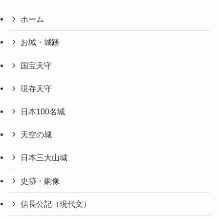
ホーム
お城・城跡
国宝天守
現存天守
日本100名城
天空の城
日本三大山城
史跡・銅像
信長公記（現代文）