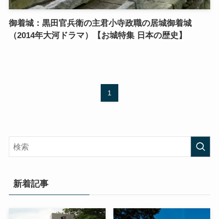
御着城：黒田官兵衛の主君小寺政職の居城御着城
（2014年大河ドラマ）【お城特集 日本の歴史】
1
新着記事