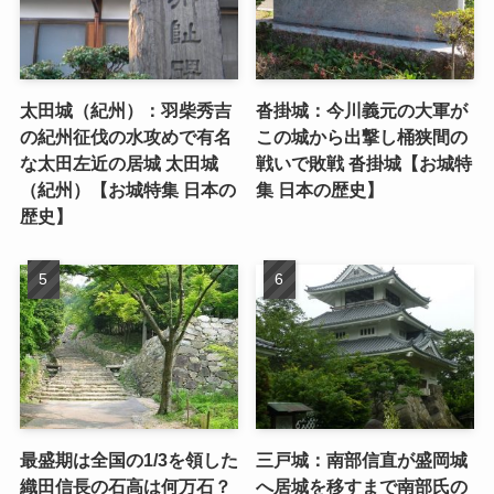
太田城（紀州）：羽柴秀吉
沓掛城：今川義元の大軍が
の紀州征伐の水攻めで有名
この城から出撃し桶狭間の
な太田左近の居城 太田城
戦いで敗戦 沓掛城【お城特
（紀州）【お城特集 日本の
集 日本の歴史】
歴史】
最盛期は全国の1/3を領した
三戸城：南部信直が盛岡城
織田信長の石高は何万石？
へ居城を移すまで南部氏の