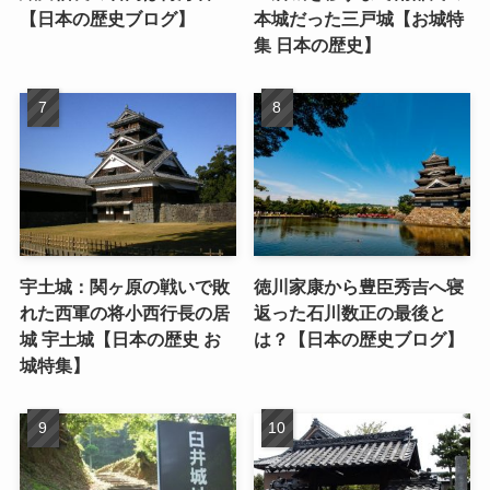
【日本の歴史ブログ】
本城だった三戸城【お城特
集 日本の歴史】
宇土城：関ヶ原の戦いで敗
徳川家康から豊臣秀吉へ寝
れた西軍の将小西行長の居
返った石川数正の最後と
城 宇土城【日本の歴史 お
は？【日本の歴史ブログ】
城特集】