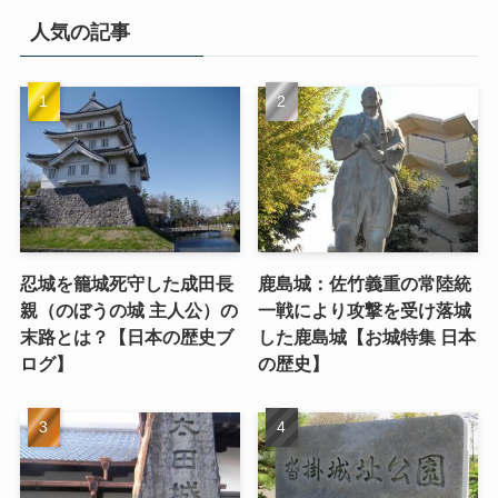
人気の記事
忍城を籠城死守した成田長
鹿島城：佐竹義重の常陸統
親（のぼうの城 主人公）の
一戦により攻撃を受け落城
末路とは？【日本の歴史ブ
した鹿島城【お城特集 日本
ログ】
の歴史】