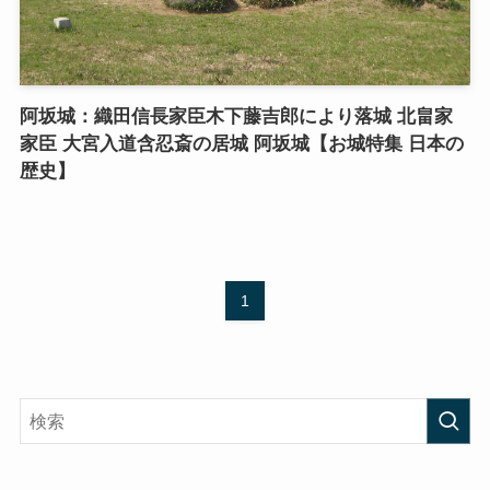
阿坂城：織田信長家臣木下藤吉郎により落城 北畠家
家臣 大宮入道含忍斎の居城 阿坂城【お城特集 日本の
歴史】
1