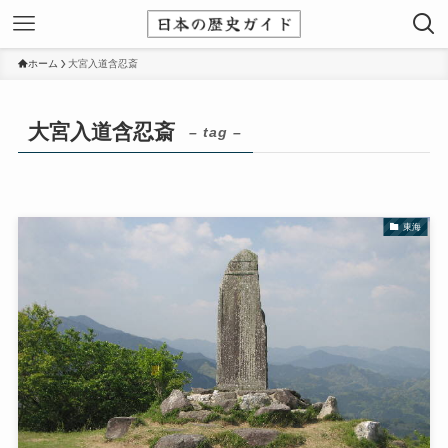
ホーム
大宮入道含忍斎
大宮入道含忍斎
– tag –
東海