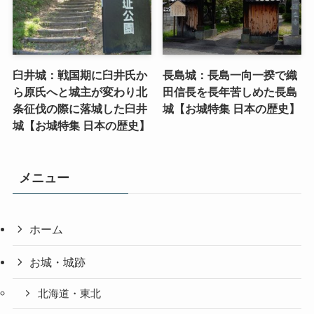
臼井城：戦国期に臼井氏か
長島城：長島一向一揆で織
ら原氏へと城主が変わり北
田信長を長年苦しめた長島
条征伐の際に落城した臼井
城【お城特集 日本の歴史】
城【お城特集 日本の歴史】
メニュー
ホーム
お城・城跡
北海道・東北