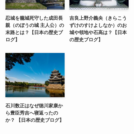
忍城を籠城死守した成田長
吉良上野介義央（きらこう
親（のぼうの城 主人公）の
ずけのすけよしなか）のお
末路とは？【日本の歴史ブ
城や領地や石高は？【日本
ログ】
の歴史ブログ】
石川数正はなぜ徳川家康か
ら豊臣秀吉へ寝返ったの
か？ 【日本の歴史ブログ】