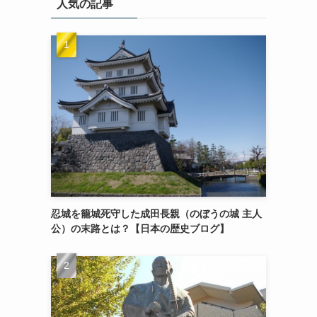
人気の記事
忍城を籠城死守した成田長親（のぼうの城 主人
公）の末路とは？【日本の歴史ブログ】