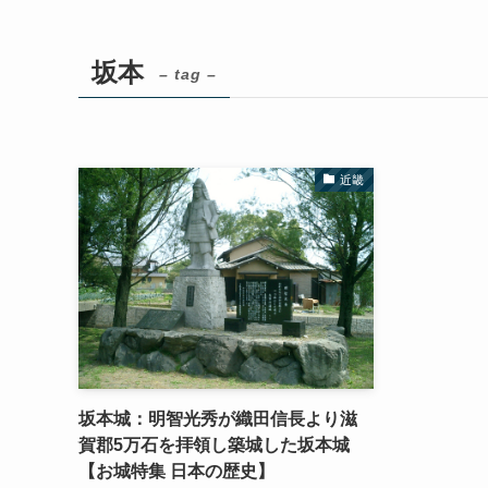
坂本
– tag –
近畿
坂本城：明智光秀が織田信長より滋
賀郡5万石を拝領し築城した坂本城
【お城特集 日本の歴史】