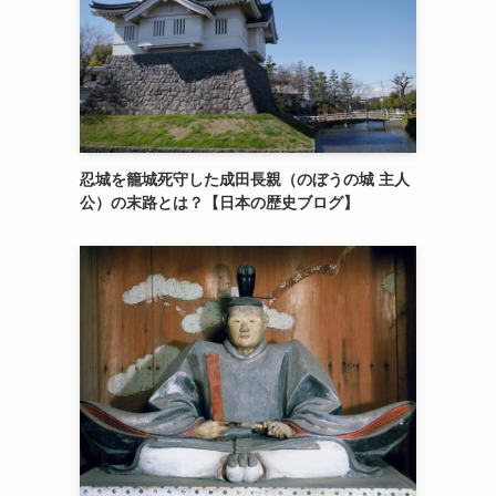
忍城を籠城死守した成田長親（のぼうの城 主人
公）の末路とは？【日本の歴史ブログ】