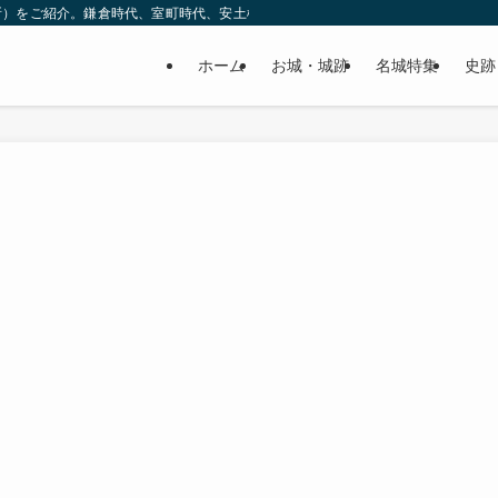
所）をご紹介。鎌倉時代、室町時代、安土桃山時代（戦国時代）、江戸時代と幅広
ホーム
お城・城跡
名城特集
史跡