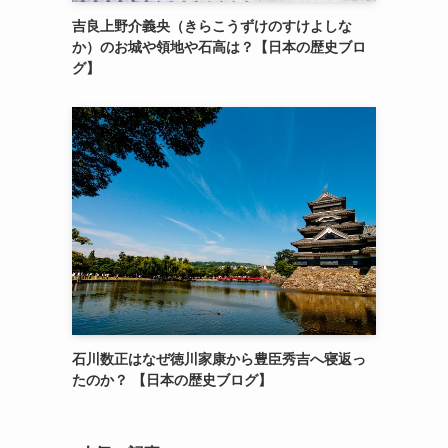
吉良上野介義央（きらこうずけのすけよしな
か）のお城や領地や石高は？【日本の歴史ブロ
グ】
石川数正はなぜ徳川家康から豊臣秀吉へ寝返っ
たのか？ 【日本の歴史ブログ】