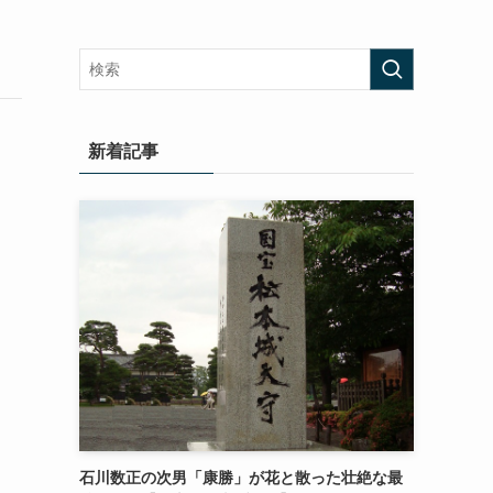
新着記事
石川数正の次男「康勝」が花と散った壮絶な最