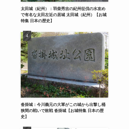
太田城（紀州）：羽柴秀吉の紀州征伐の水攻め
で有名な太田左近の居城 太田城（紀州）【お城
特集 日本の歴史】
沓掛城：今川義元の大軍がこの城から出撃し桶
狭間の戦いで敗戦 沓掛城【お城特集 日本の歴
史】