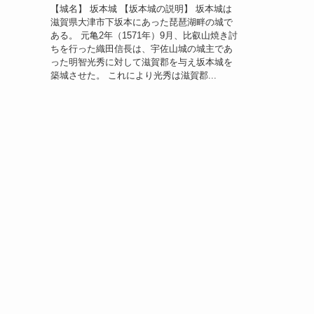
【城名】 坂本城 【坂本城の説明】 坂本城は
滋賀県大津市下坂本にあった琵琶湖畔の城で
ある。 元亀2年（1571年）9月、比叡山焼き討
ちを行った織田信長は、宇佐山城の城主であ
った明智光秀に対して滋賀郡を与え坂本城を
築城させた。 これにより光秀は滋賀郡...