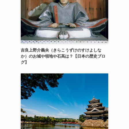
吉良上野介義央（きらこうずけのすけよしな
か）のお城や領地や石高は？【日本の歴史ブロ
グ】