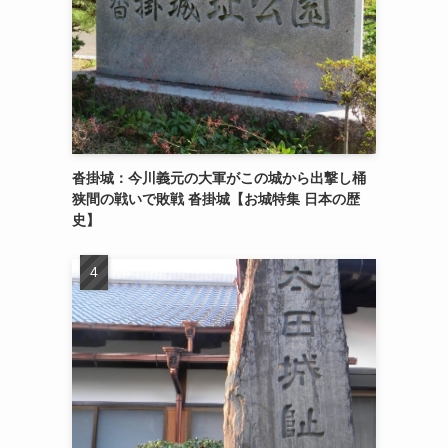
沓掛城：今川義元の大軍がこの城から出撃し桶
狭間の戦いで敗戦 沓掛城【お城特集 日本の歴
史】