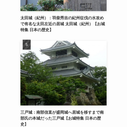
太田城（紀州）：羽柴秀吉の紀州征伐の水攻め
で有名な太田左近の居城 太田城（紀州）【お城
特集 日本の歴史】
三戸城：南部信直が盛岡城へ居城を移すまで南
部氏の本城だった三戸城【お城特集 日本の歴
史】