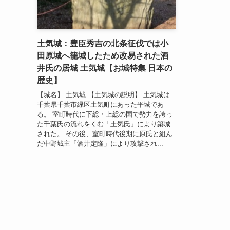
土気城：豊臣秀吉の北条征伐では小
田原城へ籠城したため改易された酒
井氏の居城 土気城【お城特集 日本の
歴史】
【城名】 土気城 【土気城の説明】 土気城は
千葉県千葉市緑区土気町にあった平城であ
る。 室町時代に下総・上総の国で勢力を誇っ
た千葉氏の流れをくむ「土気氏」により築城
された。 その後、室町時代後期に原氏と組ん
だ中野城主「酒井定隆」により攻撃され...