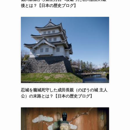
後とは？【日本の歴史ブログ】
忍城を籠城死守した成田長親（のぼうの城 主人
公）の末路とは？【日本の歴史ブログ】