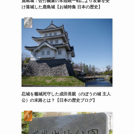
鹿島城：佐竹義重の常陸統一戦により攻撃を受
け落城した鹿島城【お城特集 日本の歴史】
忍城を籠城死守した成田長親（のぼうの城 主人
公）の末路とは？【日本の歴史ブログ】