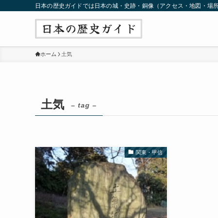
日本の歴史ガイドでは日本の城・史跡・銅像（アクセス・地図・場
ホーム
土気
土気
– tag –
関東・甲信