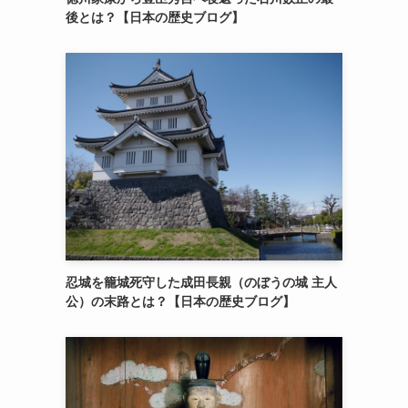
後とは？【日本の歴史ブログ】
忍城を籠城死守した成田長親（のぼうの城 主人
公）の末路とは？【日本の歴史ブログ】