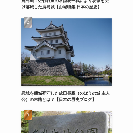
鹿島城：佐竹義重の常陸統一戦により攻撃を受
け落城した鹿島城【お城特集 日本の歴史】
忍城を籠城死守した成田長親（のぼうの城 主人
公）の末路とは？【日本の歴史ブログ】