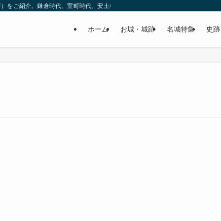
所）をご紹介。鎌倉時代、室町時代、安土桃山時代（戦国時代）、江戸時代と幅広
ホーム
お城・城跡
名城特集
史跡