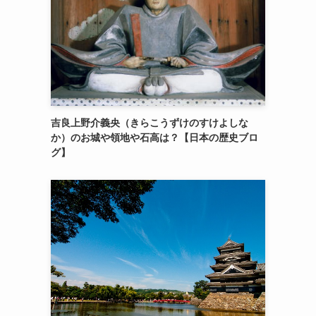
吉良上野介義央（きらこうずけのすけよしな
か）のお城や領地や石高は？【日本の歴史ブロ
グ】