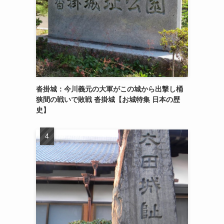
沓掛城：今川義元の大軍がこの城から出撃し桶
狭間の戦いで敗戦 沓掛城【お城特集 日本の歴
史】