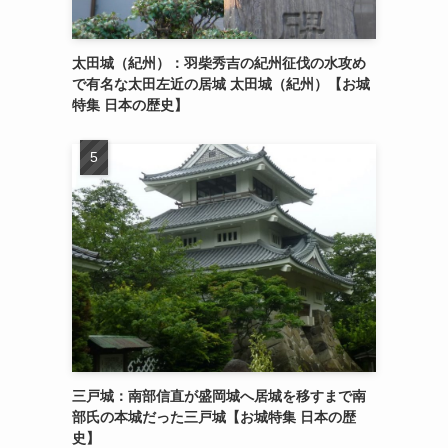
太田城（紀州）：羽柴秀吉の紀州征伐の水攻め
で有名な太田左近の居城 太田城（紀州）【お城
特集 日本の歴史】
三戸城：南部信直が盛岡城へ居城を移すまで南
部氏の本城だった三戸城【お城特集 日本の歴
史】