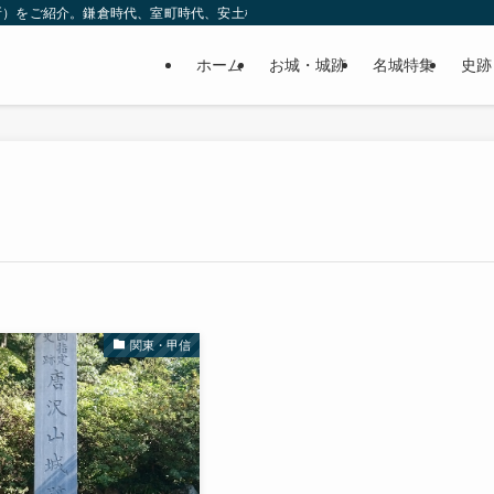
所）をご紹介。鎌倉時代、室町時代、安土桃山時代（戦国時代）、江戸時代と幅広
ホーム
お城・城跡
名城特集
史跡
関東・甲信