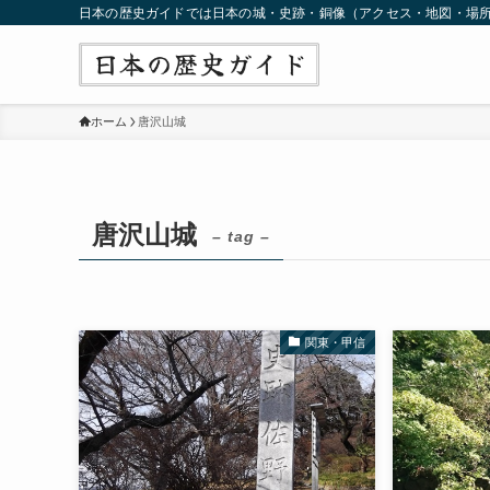
日本の歴史ガイドでは日本の城・史跡・銅像（アクセス・地図・場
ホーム
唐沢山城
唐沢山城
– tag –
関東・甲信