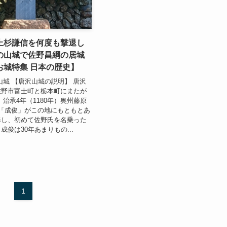
上杉謙信を何度も撃退し
の山城で佐野昌綱の居城
お城特集 日本の歴史】
山城 【唐沢山城の説明】 唐沢
佐野市富士町と栃本町にまたが
 治承4年（1180年）奥州藤原
「成俊」がこの地にもともとあ
修し、初めて佐野氏を名乗った
俊は30年あまりもの...
1