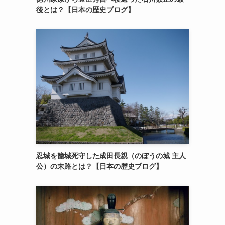
後とは？【日本の歴史ブログ】
忍城を籠城死守した成田長親（のぼうの城 主人
公）の末路とは？【日本の歴史ブログ】