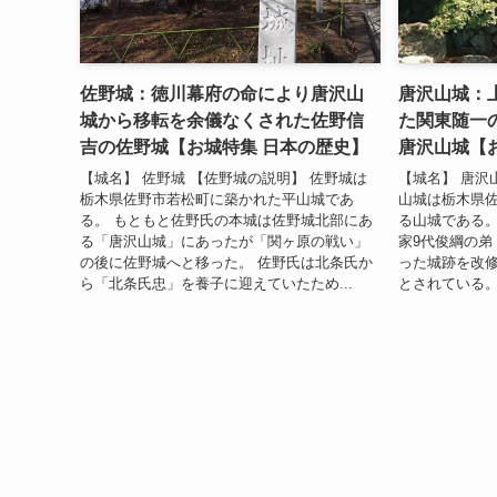
佐野城：徳川幕府の命により唐沢山
唐沢山城：
城から移転を余儀なくされた佐野信
た関東随一
吉の佐野城【お城特集 日本の歴史】
唐沢山城【
【城名】 佐野城 【佐野城の説明】 佐野城は
【城名】 唐沢
栃木県佐野市若松町に築かれた平山城であ
山城は栃木県
る。 もともと佐野氏の本城は佐野城北部にあ
る山城である。
る「唐沢山城」にあったが「関ヶ原の戦い」
家9代俊綱の弟
の後に佐野城へと移った。 佐野氏は北条氏か
った城跡を改
ら「北条氏忠」を養子に迎えていたため...
とされている。成