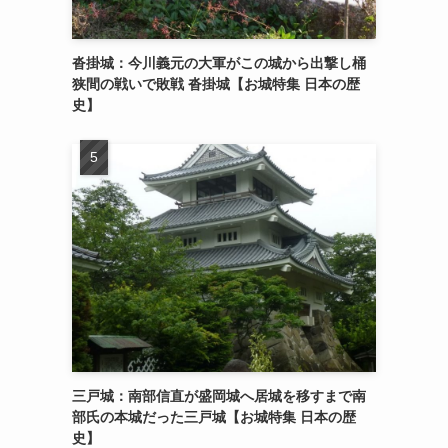
沓掛城：今川義元の大軍がこの城から出撃し桶
狭間の戦いで敗戦 沓掛城【お城特集 日本の歴
史】
三戸城：南部信直が盛岡城へ居城を移すまで南
部氏の本城だった三戸城【お城特集 日本の歴
史】