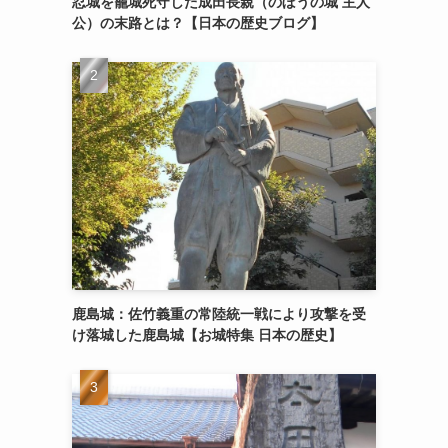
忍城を籠城死守した成田長親（のぼうの城 主人
公）の末路とは？【日本の歴史ブログ】
鹿島城：佐竹義重の常陸統一戦により攻撃を受
け落城した鹿島城【お城特集 日本の歴史】