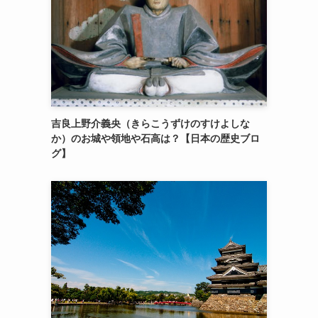
吉良上野介義央（きらこうずけのすけよしな
か）のお城や領地や石高は？【日本の歴史ブロ
グ】