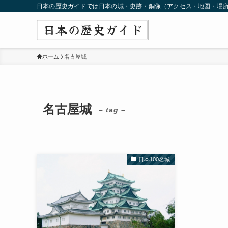
日本の歴史ガイドでは日本の城・史跡・銅像（アクセス・地図・場
ホーム
名古屋城
名古屋城
– tag –
日本100名城