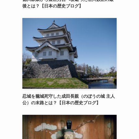
後とは？【日本の歴史ブログ】
忍城を籠城死守した成田長親（のぼうの城 主人
公）の末路とは？【日本の歴史ブログ】