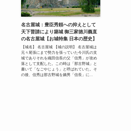
名古屋城：豊臣秀頼への抑えとして
天下普請により築城 御三家徳川義直
の名古屋城【お城特集 日本の歴史】
【城名】 名古屋城 【城の説明】 名古屋城は
元々尾張にまで勢力を張っていた今川氏の支
城でありそれを織田信長の父「信秀」が攻め
落として支配した。この時は「那古野城」と
書いて「なごやじょう」と呼ばれていた。そ
の後、信秀は那古野城を嫡男「信長」に...