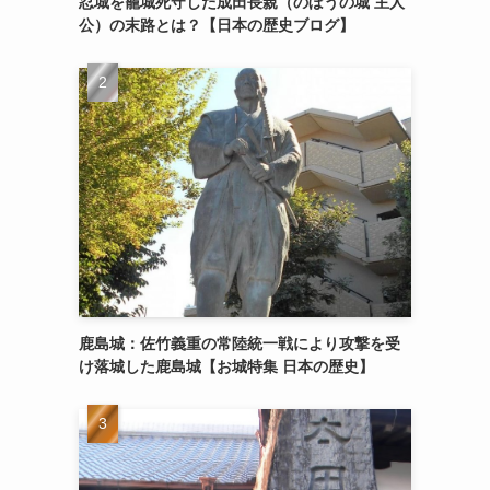
忍城を籠城死守した成田長親（のぼうの城 主人
公）の末路とは？【日本の歴史ブログ】
鹿島城：佐竹義重の常陸統一戦により攻撃を受
け落城した鹿島城【お城特集 日本の歴史】