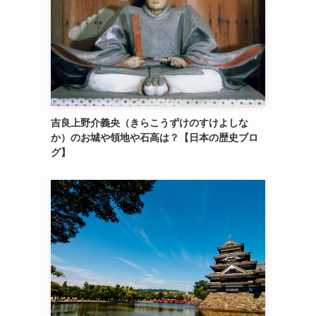
吉良上野介義央（きらこうずけのすけよしな
か）のお城や領地や石高は？【日本の歴史ブロ
グ】