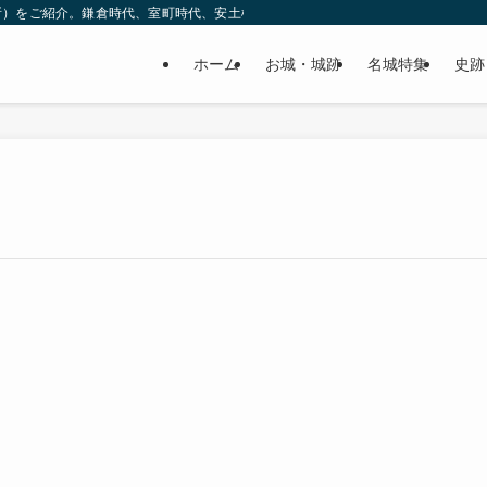
所）をご紹介。鎌倉時代、室町時代、安土桃山時代（戦国時代）、江戸時代と幅広
ホーム
お城・城跡
名城特集
史跡