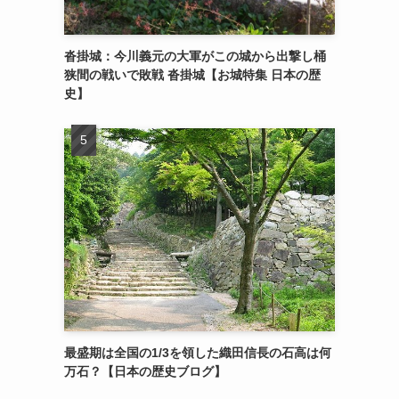
沓掛城：今川義元の大軍がこの城から出撃し桶
狭間の戦いで敗戦 沓掛城【お城特集 日本の歴
史】
最盛期は全国の1/3を領した織田信長の石高は何
万石？【日本の歴史ブログ】