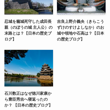
忍城を籠城死守した成田長
吉良上野介義央（きらこう
親（のぼうの城 主人公）の
ずけのすけよしなか）のお
末路とは？【日本の歴史ブ
城や領地や石高は？【日本
ログ】
の歴史ブログ】
石川数正はなぜ徳川家康か
ら豊臣秀吉へ寝返ったの
か？ 【日本の歴史ブログ】