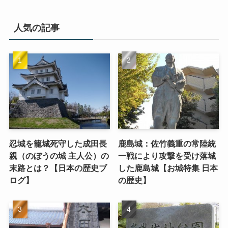
人気の記事
忍城を籠城死守した成田長
鹿島城：佐竹義重の常陸統
親（のぼうの城 主人公）の
一戦により攻撃を受け落城
末路とは？【日本の歴史ブ
した鹿島城【お城特集 日本
ログ】
の歴史】