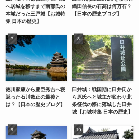
へ居城を移すまで南部氏の
織田信長の石高は何万石？
本城だった三戸城【お城特
【日本の歴史ブログ】
集 日本の歴史】
徳川家康から豊臣秀吉へ寝
臼井城：戦国期に臼井氏か
返った石川数正の最後と
ら原氏へと城主が変わり北
は？【日本の歴史ブログ】
条征伐の際に落城した臼井
城【お城特集 日本の歴史】