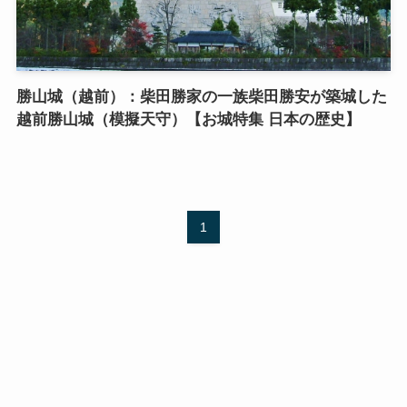
勝山城（越前）：柴田勝家の一族柴田勝安が築城した
越前勝山城（模擬天守）【お城特集 日本の歴史】
1