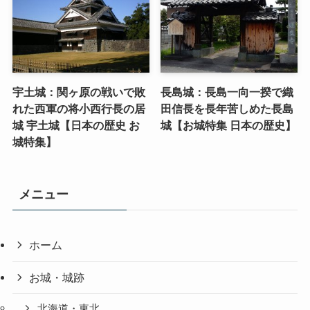
宇土城：関ヶ原の戦いで敗
長島城：長島一向一揆で織
れた西軍の将小西行長の居
田信長を長年苦しめた長島
城 宇土城【日本の歴史 お
城【お城特集 日本の歴史】
城特集】
メニュー
ホーム
お城・城跡
北海道・東北