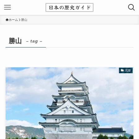
ホーム
勝山
勝山
– tag –
北陸