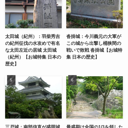
太田城（紀州）：羽柴秀吉
沓掛城：今川義元の大軍が
の紀州征伐の水攻めで有名
この城から出撃し桶狭間の
な太田左近の居城 太田城
戦いで敗戦 沓掛城【お城特
（紀州）【お城特集 日本の
集 日本の歴史】
歴史】
三戸城：南部信直が盛岡城
最盛期は全国の1/3を領した