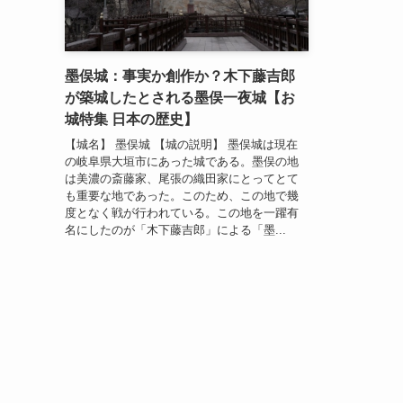
墨俣城：事実か創作か？木下藤吉郎
が築城したとされる墨俣一夜城【お
城特集 日本の歴史】
【城名】 墨俣城 【城の説明】 墨俣城は現在
の岐阜県大垣市にあった城である。墨俣の地
は美濃の斎藤家、尾張の織田家にとってとて
も重要な地であった。このため、この地で幾
度となく戦が行われている。この地を一躍有
名にしたのが「木下藤吉郎」による「墨...