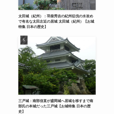
太田城（紀州）：羽柴秀吉の紀州征伐の水攻め
で有名な太田左近の居城 太田城（紀州）【お城
特集 日本の歴史】
三戸城：南部信直が盛岡城へ居城を移すまで南
部氏の本城だった三戸城【お城特集 日本の歴
史】