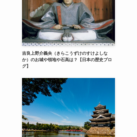
吉良上野介義央（きらこうずけのすけよしな
か）のお城や領地や石高は？【日本の歴史ブロ
グ】