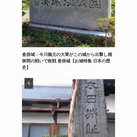
沓掛城：今川義元の大軍がこの城から出撃し桶
狭間の戦いで敗戦 沓掛城【お城特集 日本の歴
史】