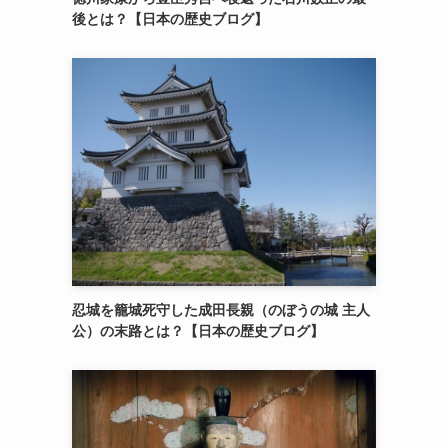
後とは？【日本の歴史ブログ】
忍城を籠城死守した成田長親（のぼうの城 主人
公）の末路とは？【日本の歴史ブログ】