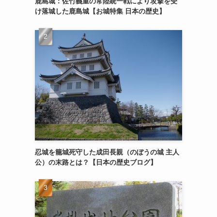
鹿島城：佐竹義重の常陸統一戦により攻撃を受
け落城した鹿島城【お城特集 日本の歴史】
忍城を籠城死守した成田長親（のぼうの城 主人
公）の末路とは？【日本の歴史ブログ】