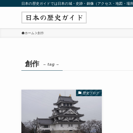
日本の歴史ガイドでは日本の城・史跡・銅像（アクセス・地図・場
ホーム
創作
創作
– tag –
歴史ブログ