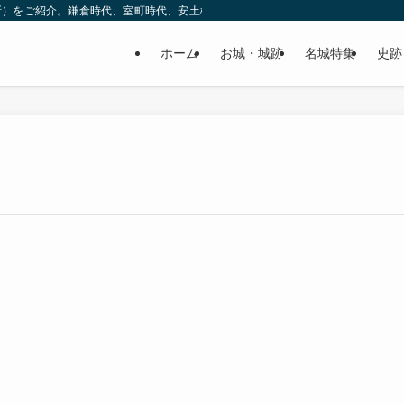
所）をご紹介。鎌倉時代、室町時代、安土桃山時代（戦国時代）、江戸時代と幅広
ホーム
お城・城跡
名城特集
史跡