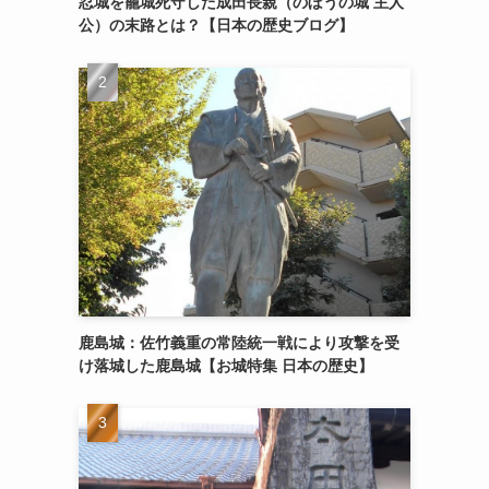
忍城を籠城死守した成田長親（のぼうの城 主人
公）の末路とは？【日本の歴史ブログ】
鹿島城：佐竹義重の常陸統一戦により攻撃を受
け落城した鹿島城【お城特集 日本の歴史】