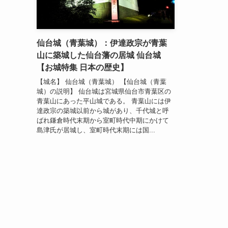
仙台城（青葉城）：伊達政宗が青葉
山に築城した仙台藩の居城 仙台城
【お城特集 日本の歴史】
【城名】 仙台城（青葉城） 【仙台城（青葉
城）の説明】 仙台城は宮城県仙台市青葉区の
青葉山にあった平山城である。 青葉山には伊
達政宗の築城以前から城があり、千代城と呼
ばれ鎌倉時代末期から室町時代中期にかけて
島津氏が居城し、室町時代末期には国...