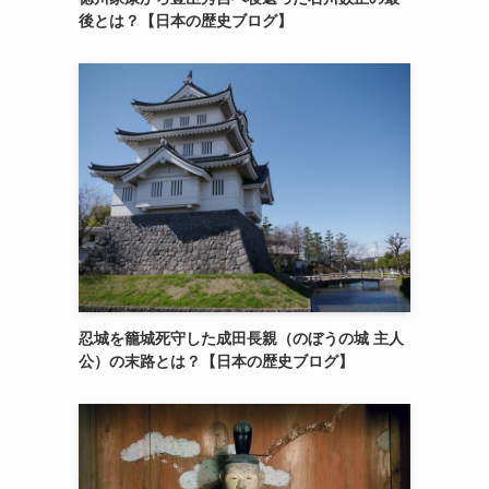
後とは？【日本の歴史ブログ】
忍城を籠城死守した成田長親（のぼうの城 主人
公）の末路とは？【日本の歴史ブログ】