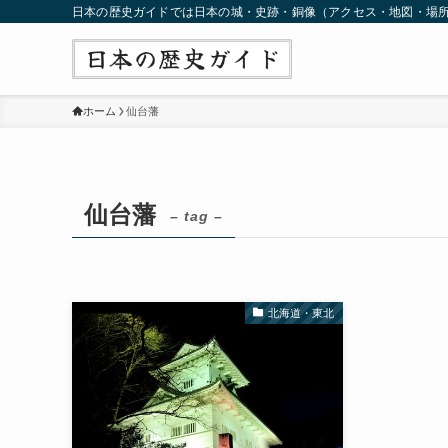
日本の歴史ガイドでは日本の城・史跡・銅像（アクセス・地図・場
ホーム
仙台藩
仙台藩
– tag –
北海道・東北