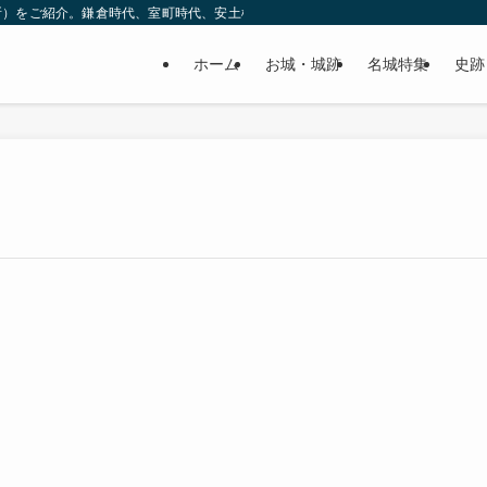
所）をご紹介。鎌倉時代、室町時代、安土桃山時代（戦国時代）、江戸時代と幅広
ホーム
お城・城跡
名城特集
史跡