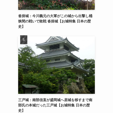
沓掛城：今川義元の大軍がこの城から出撃し桶
狭間の戦いで敗戦 沓掛城【お城特集 日本の歴
史】
三戸城：南部信直が盛岡城へ居城を移すまで南
部氏の本城だった三戸城【お城特集 日本の歴
史】