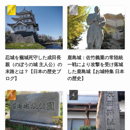
忍城を籠城死守した成田長
鹿島城：佐竹義重の常陸統
親（のぼうの城 主人公）の
一戦により攻撃を受け落城
末路とは？【日本の歴史ブ
した鹿島城【お城特集 日本
ログ】
の歴史】