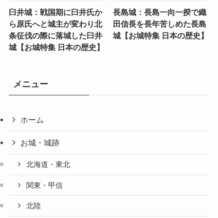
臼井城：戦国期に臼井氏か
長島城：長島一向一揆で織
ら原氏へと城主が変わり北
田信長を長年苦しめた長島
条征伐の際に落城した臼井
城【お城特集 日本の歴史】
城【お城特集 日本の歴史】
メニュー
ホーム
お城・城跡
北海道・東北
関東・甲信
北陸