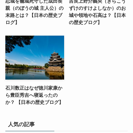
忍城を籠城死守した成田長
吉良上野介義央（きらこう
親（のぼうの城 主人公）の
ずけのすけよしなか）のお
末路とは？【日本の歴史ブ
城や領地や石高は？【日本
ログ】
の歴史ブログ】
石川数正はなぜ徳川家康か
ら豊臣秀吉へ寝返ったの
か？ 【日本の歴史ブログ】
人気の記事