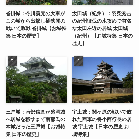
沓掛城：今川義元の大軍が
太田城（紀州）：羽柴秀吉
この城から出撃し桶狭間の
の紀州征伐の水攻めで有名
戦いで敗戦 沓掛城【お城特
な太田左近の居城 太田城
集 日本の歴史】
（紀州）【お城特集 日本の
歴史】
三戸城：南部信直が盛岡城
宇土城：関ヶ原の戦いで敗
へ居城を移すまで南部氏の
れた西軍の将小西行長の居
本城だった三戸城【お城特
城 宇土城【日本の歴史 お
集 日本の歴史】
城特集】