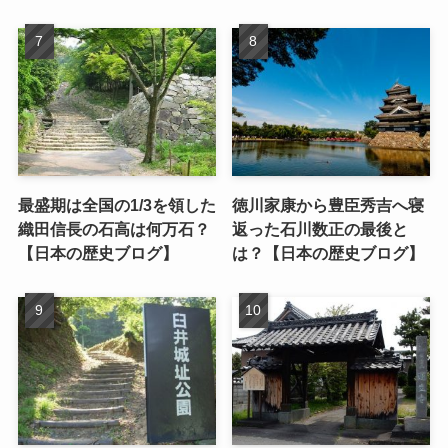
最盛期は全国の1/3を領した
徳川家康から豊臣秀吉へ寝
織田信長の石高は何万石？
返った石川数正の最後と
【日本の歴史ブログ】
は？【日本の歴史ブログ】