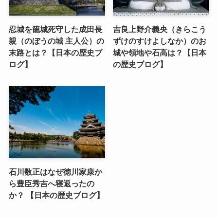
忍城を籠城死守した成田長
吉良上野介義央（きらこう
親（のぼうの城 主人公）の
ずけのすけよしなか）のお
末路とは？【日本の歴史ブ
城や領地や石高は？【日本
ログ】
の歴史ブログ】
石川数正はなぜ徳川家康か
ら豊臣秀吉へ寝返ったの
か？ 【日本の歴史ブログ】