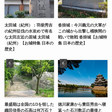
太田城（紀州）：羽柴秀吉
沓掛城：今川義元の大軍が
の紀州征伐の水攻めで有名
この城から出撃し桶狭間の
な太田左近の居城 太田城
戦いで敗戦 沓掛城【お城特
（紀州）【お城特集 日本の
集 日本の歴史】
歴史】
最盛期は全国の1/3を領した
徳川家康から豊臣秀吉へ寝
織田信長の石高は何万石？
返った石川数正の最後と