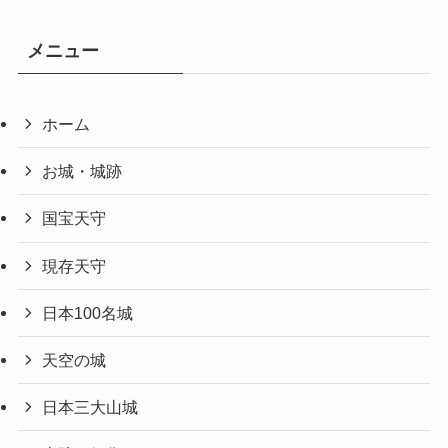
メニュー
ホーム
お城・城跡
国宝天守
現存天守
日本100名城
天空の城
日本三大山城