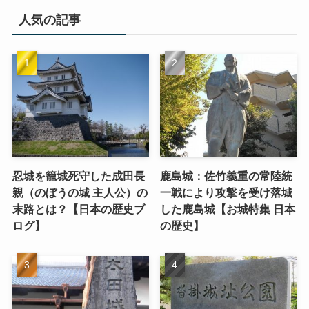
人気の記事
忍城を籠城死守した成田長
鹿島城：佐竹義重の常陸統
親（のぼうの城 主人公）の
一戦により攻撃を受け落城
末路とは？【日本の歴史ブ
した鹿島城【お城特集 日本
ログ】
の歴史】