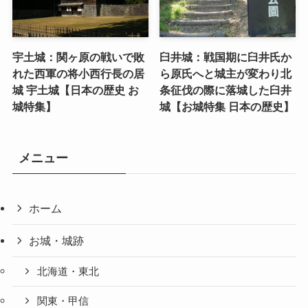
宇土城：関ヶ原の戦いで敗
臼井城：戦国期に臼井氏か
れた西軍の将小西行長の居
ら原氏へと城主が変わり北
城 宇土城【日本の歴史 お
条征伐の際に落城した臼井
城特集】
城【お城特集 日本の歴史】
メニュー
ホーム
お城・城跡
北海道・東北
関東・甲信