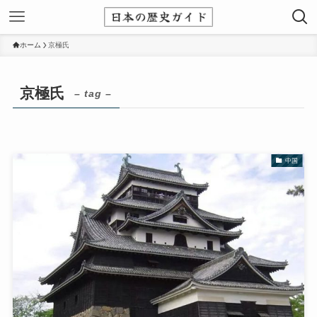
ホーム
京極氏
京極氏
– tag –
中国