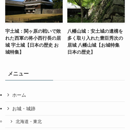
宇土城：関ヶ原の戦いで敗
八幡山城：安土城の遺構を
れた西軍の将小西行長の居
多く取り入れた豊臣秀次の
城 宇土城【日本の歴史 お
居城 八幡山城【お城特集
城特集】
日本の歴史】
メニュー
ホーム
お城・城跡
北海道・東北