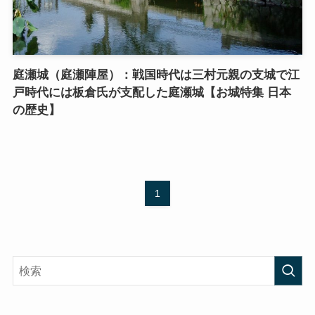
庭瀬城（庭瀬陣屋）：戦国時代は三村元親の支城で江
戸時代には板倉氏が支配した庭瀬城【お城特集 日本
の歴史】
1