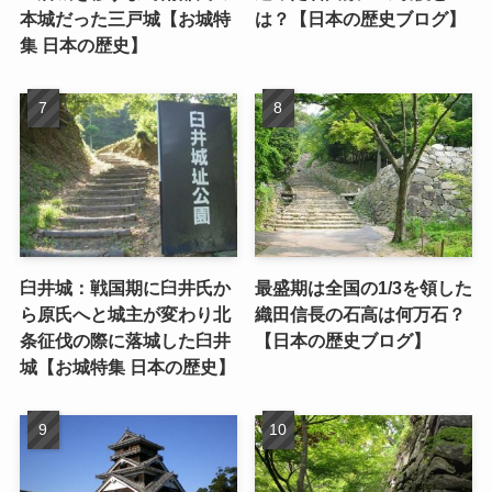
本城だった三戸城【お城特
は？【日本の歴史ブログ】
集 日本の歴史】
臼井城：戦国期に臼井氏か
最盛期は全国の1/3を領した
ら原氏へと城主が変わり北
織田信長の石高は何万石？
条征伐の際に落城した臼井
【日本の歴史ブログ】
城【お城特集 日本の歴史】