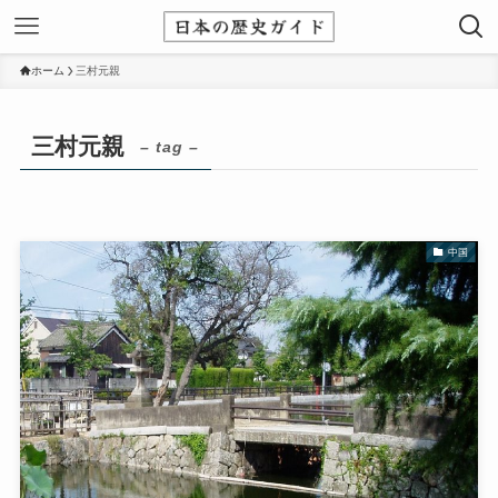
ホーム
三村元親
三村元親
– tag –
中国