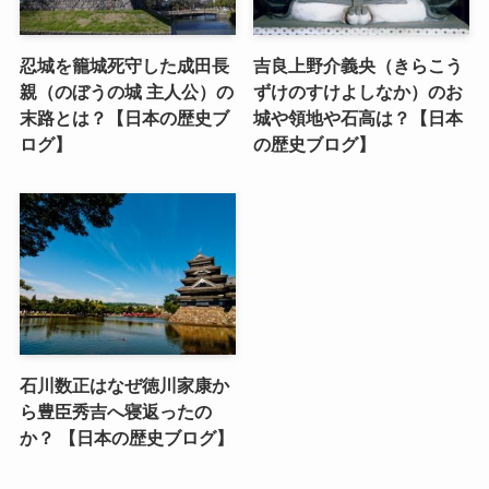
忍城を籠城死守した成田長
吉良上野介義央（きらこう
親（のぼうの城 主人公）の
ずけのすけよしなか）のお
末路とは？【日本の歴史ブ
城や領地や石高は？【日本
ログ】
の歴史ブログ】
石川数正はなぜ徳川家康か
ら豊臣秀吉へ寝返ったの
か？ 【日本の歴史ブログ】