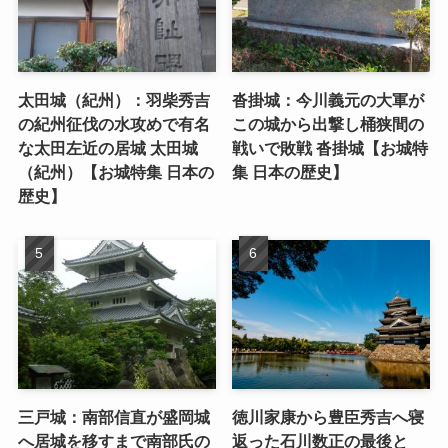
太田城（紀州）：羽柴秀吉
沓掛城：今川義元の大軍が
の紀州征伐の水攻めで有名
この城から出撃し桶狭間の
な太田左近の居城 太田城
戦いで敗戦 沓掛城【お城特
（紀州）【お城特集 日本の
集 日本の歴史】
歴史】
三戸城：南部信直が盛岡城
徳川家康から豊臣秀吉へ寝
へ居城を移すまで南部氏の
返った石川数正の最後と