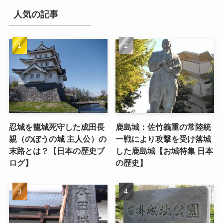
人気の記事
忍城を籠城死守した成田長
鹿島城：佐竹義重の常陸統
親（のぼうの城 主人公）の
一戦により攻撃を受け落城
末路とは？【日本の歴史ブ
した鹿島城【お城特集 日本
ログ】
の歴史】