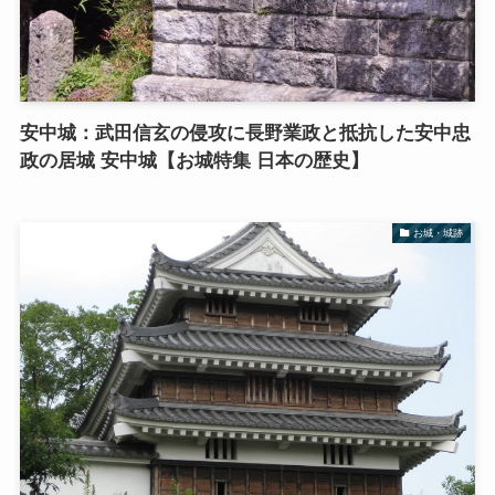
安中城：武田信玄の侵攻に長野業政と抵抗した安中忠
政の居城 安中城【お城特集 日本の歴史】
お城・城跡