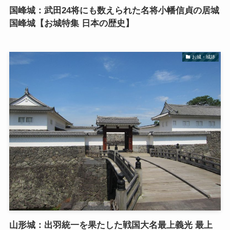
国峰城：武田24将にも数えられた名将小幡信貞の居城
国峰城【お城特集 日本の歴史】
お城・城跡
山形城：出羽統一を果たした戦国大名最上義光 最上