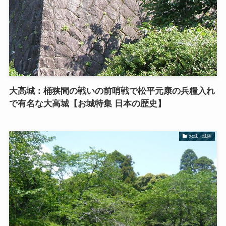
大高城：桶狭間の戦いの前哨戦で松平元康の兵糧入れ
で有名な大高城【お城特集 日本の歴史】
お城・城跡