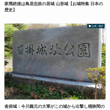
家廃絶後は鳥居忠政の居城 山形城【お城特集 日本の
歴史】
お城・城跡
沓掛城：今川義元の大軍がこの城から出撃し桶狭間の