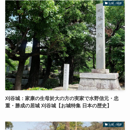
お城・城跡
刈谷城：家康の生母於大の方の実家で水野信元・忠
重・勝成の居城 刈谷城【お城特集 日本の歴史】
お城・城跡