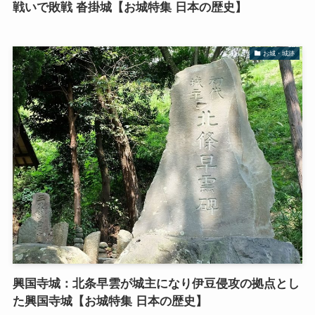
戦いで敗戦 沓掛城【お城特集 日本の歴史】
お城・城跡
興国寺城：北条早雲が城主になり伊豆侵攻の拠点とし
た興国寺城【お城特集 日本の歴史】