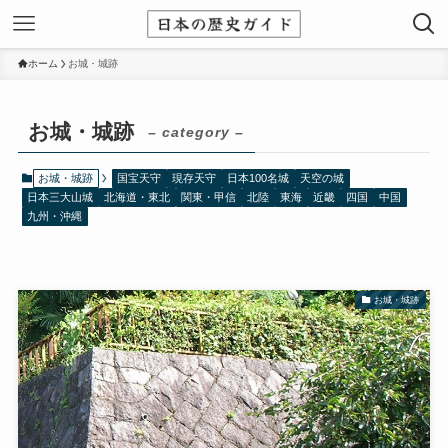
ホーム
お城・城跡
お城・城跡
– category –
お城・城跡
国宝天守
現存天守
日本100名城
天空の城
日本三大山城
北海道・東北
関東・甲信
北陸
東海
近畿
四国
中国
九州・沖縄
お城・城跡