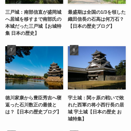
三戸城：南部信直が盛岡城
最盛期は全国の1/3を領した
へ居城を移すまで南部氏の
織田信長の石高は何万石？
本城だった三戸城【お城特
【日本の歴史ブログ】
集 日本の歴史】
徳川家康から豊臣秀吉へ寝
宇土城：関ヶ原の戦いで敗
返った石川数正の最後と
れた西軍の将小西行長の居
は？【日本の歴史ブログ】
城 宇土城【日本の歴史 お
城特集】