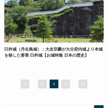
臼杵城（丹生島城）：大友宗麟が大分府内城より本城
を移した要害 臼杵城【お城特集 日本の歴史】
1
...
3
4
5
...
19