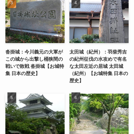
沓掛城：今川義元の大軍が
太田城（紀州）：羽柴秀吉
この城から出撃し桶狭間の
の紀州征伐の水攻めで有名
戦いで敗戦 沓掛城【お城特
な太田左近の居城 太田城
集 日本の歴史】
（紀州）【お城特集 日本の
歴史】