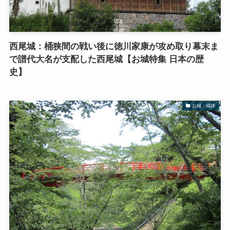
西尾城：桶狭間の戦い後に徳川家康が攻め取り幕末ま
で譜代大名が支配した西尾城【お城特集 日本の歴
史】
お城・城跡