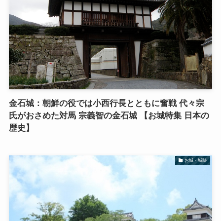
金石城：朝鮮の役では小西行長とともに奮戦 代々宗
氏がおさめた対馬 宗義智の金石城 【お城特集 日本の
歴史】
お城・城跡