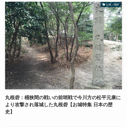
お城・城跡
丸根砦：桶狭間の戦いの前哨戦で今川方の松平元康に
より攻撃され落城した丸根砦【お城特集 日本の歴
史】