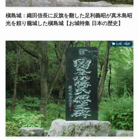
槇島城：織田信長に反旗を翻した足利義昭が真木島昭
光を頼り籠城した槇島城【お城特集 日本の歴史】
お城・城跡