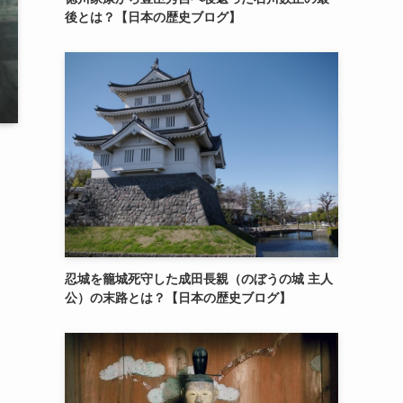
後とは？【日本の歴史ブログ】
忍城を籠城死守した成田長親（のぼうの城 主人
公）の末路とは？【日本の歴史ブログ】