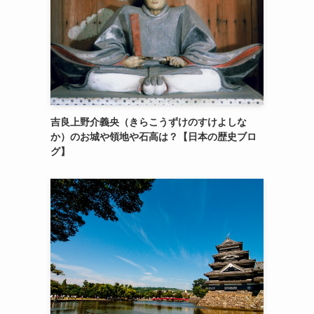
吉良上野介義央（きらこうずけのすけよしな
か）のお城や領地や石高は？【日本の歴史ブロ
グ】