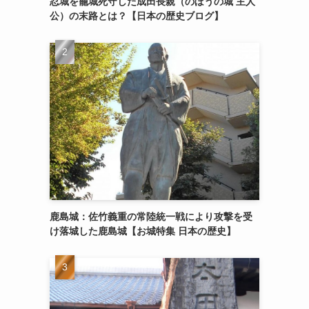
忍城を籠城死守した成田長親（のぼうの城 主人
公）の末路とは？【日本の歴史ブログ】
鹿島城：佐竹義重の常陸統一戦により攻撃を受
け落城した鹿島城【お城特集 日本の歴史】