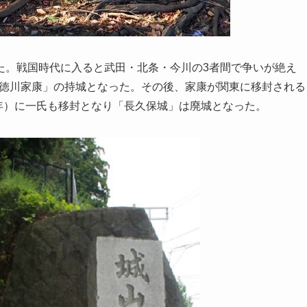
た。戦国時代に入ると武田・北条・今川の3者間で争いが絶え
と「徳川家康」の持城となった。その後、家康が関東に移封される
0年）に一氏も移封となり「長久保城」は廃城となった。