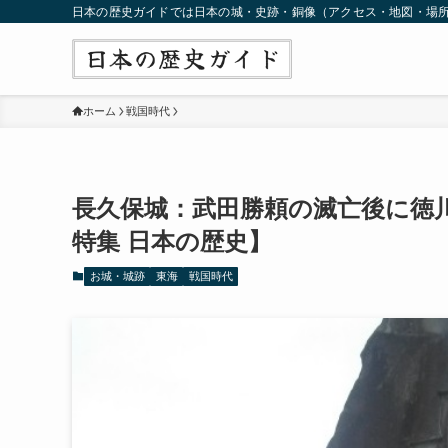
日本の歴史ガイドでは日本の城・史跡・銅像（アクセス・地図・場
ホーム
戦国時代
長久保城：武田勝頼の滅亡後に徳
特集 日本の歴史】
お城・城跡
東海
戦国時代