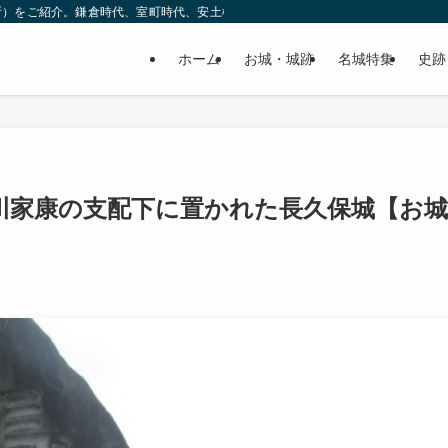
所）をご紹介。鎌倉時代、室町時代、安土桃山時代（戦国時代）、江戸時代と幅広
ホーム
お城・城跡
名城特集
史跡
川家康の支配下に置かれた長久保城【お城