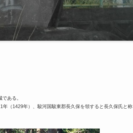
城である。
1年（1429年）、駿河国駿東郡長久保を領すると長久保氏と称