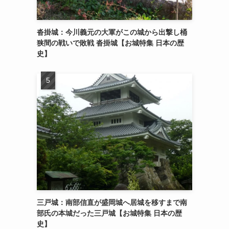
沓掛城：今川義元の大軍がこの城から出撃し桶
狭間の戦いで敗戦 沓掛城【お城特集 日本の歴
史】
三戸城：南部信直が盛岡城へ居城を移すまで南
部氏の本城だった三戸城【お城特集 日本の歴
史】