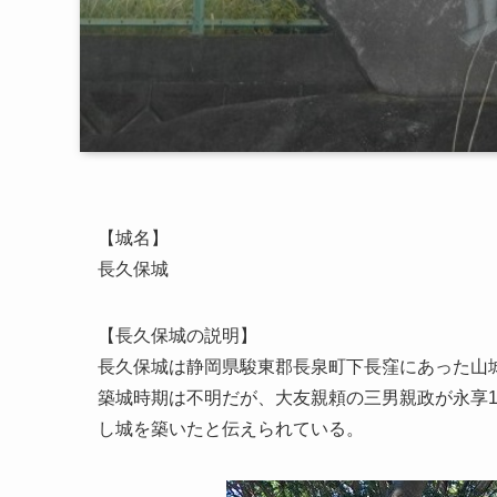
【城名】
長久保城
【長久保城の説明】
長久保城は静岡県駿東郡長泉町下長窪にあった山
築城時期は不明だが、大友親頼の三男親政が永享1
し城を築いたと伝えられている。