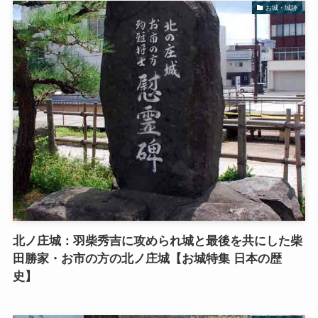
お城・城跡
北ノ庄城：羽柴秀吉に攻められ城と最後を共にした柴
田勝家・お市の方の北ノ庄城【お城特集 日本の歴
史】