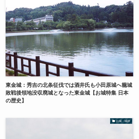
東金城：秀吉の北条征伐では酒井氏も小田原城へ籠城
敗戦後領地没収廃城となった東金城【お城特集 日本
の歴史】
お城・城跡