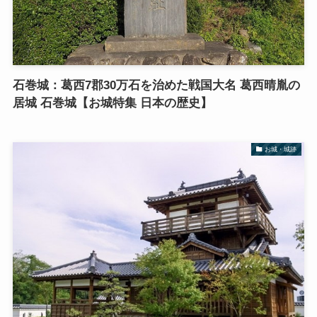
石巻城：葛西7郡30万石を治めた戦国大名 葛西晴胤の
居城 石巻城【お城特集 日本の歴史】
お城・城跡