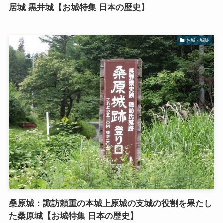
居城 黒井城【お城特集 日本の歴史】
お城・城跡
桑原城：諏訪頼重の本城上原城の支城の役割を果たし
た桑原城【お城特集 日本の歴史】