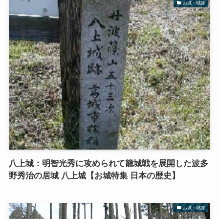
お城・城跡
八上城：明智光秀に攻められて籠城戦を展開した波多
野秀治の居城 八上城【お城特集 日本の歴史】
お城・城跡