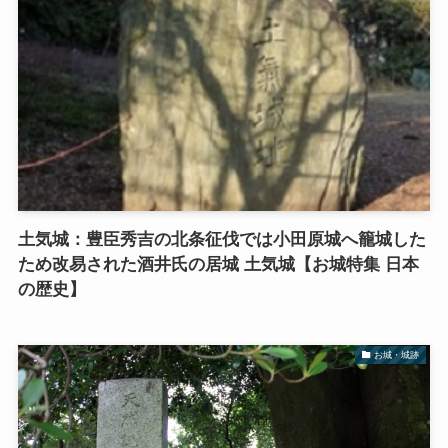
土気城：豊臣秀吉の北条征伐では小田原城へ籠城した
ため改易された酒井氏の居城 土気城【お城特集 日本
の歴史】
お城・城跡