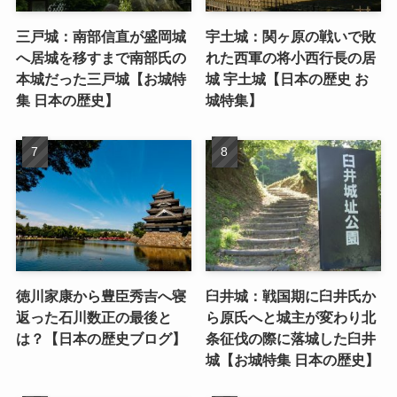
三戸城：南部信直が盛岡城
宇土城：関ヶ原の戦いで敗
へ居城を移すまで南部氏の
れた西軍の将小西行長の居
本城だった三戸城【お城特
城 宇土城【日本の歴史 お
集 日本の歴史】
城特集】
徳川家康から豊臣秀吉へ寝
臼井城：戦国期に臼井氏か
返った石川数正の最後と
ら原氏へと城主が変わり北
は？【日本の歴史ブログ】
条征伐の際に落城した臼井
城【お城特集 日本の歴史】