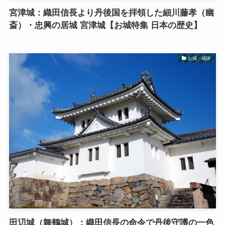
宮津城：織田信長より丹後国を拝領した細川藤孝（幽
斎）・忠興の居城 宮津城【お城特集 日本の歴史】
お城・城跡
田辺城（舞鶴城）：織田信長の命令で丹後守護の一色