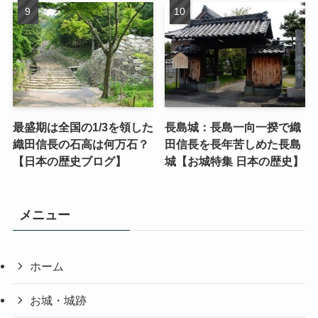
最盛期は全国の1/3を領した
長島城：長島一向一揆で織
織田信長の石高は何万石？
田信長を長年苦しめた長島
【日本の歴史ブログ】
城【お城特集 日本の歴史】
メニュー
ホーム
お城・城跡