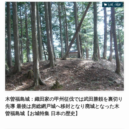
お城・城跡
木曽福島城：織田家の甲州征伐では武田勝頼を裏切り
先導 最後は房総網戸城へ移封となり廃城となった木
曽福島城【お城特集 日本の歴史】