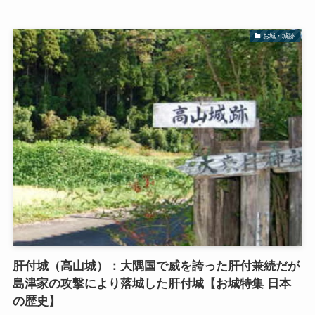
お城・城跡
肝付城（高山城）：大隅国で威を誇った肝付兼続だが
島津家の攻撃により落城した肝付城【お城特集 日本
の歴史】