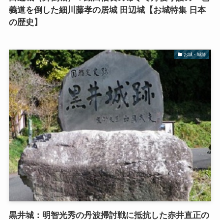
義道を倒した細川藤孝の居城 田辺城【お城特集 日本
の歴史】
お城・城跡
黒井城：明智光秀の丹波掃討戦に抵抗した赤井直正の