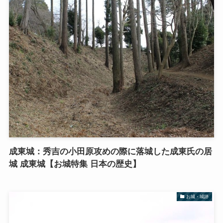
成東城：秀吉の小田原攻めの際に落城した成東氏の居
城 成東城【お城特集 日本の歴史】
お城・城跡