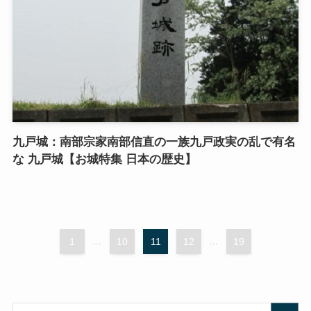
九戸城：南部宗家南部信直の一族九戸政実の乱で有名
な 九戸城【お城特集 日本の歴史】
1
...
10
11
12
...
19