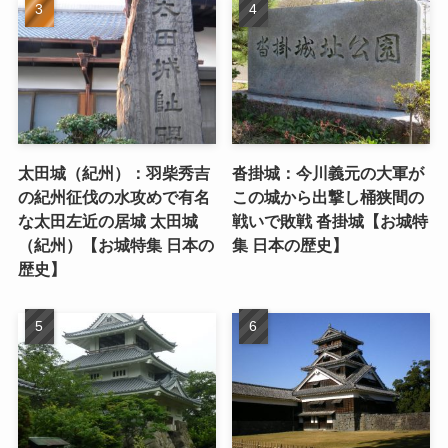
太田城（紀州）：羽柴秀吉
沓掛城：今川義元の大軍が
の紀州征伐の水攻めで有名
この城から出撃し桶狭間の
な太田左近の居城 太田城
戦いで敗戦 沓掛城【お城特
（紀州）【お城特集 日本の
集 日本の歴史】
歴史】