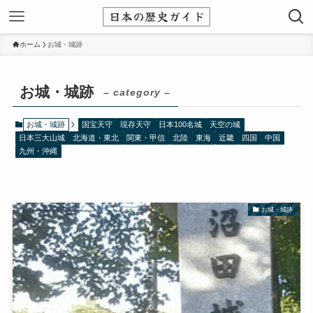
ホーム
お城・城跡
お城・城跡
– category –
お城・城跡
国宝天守
現存天守
日本100名城
天空の城
日本三大山城
北海道・東北
関東・甲信
北陸
東海
近畿
四国
中国
九州・沖縄
お城・城跡