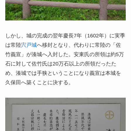
しかし、城の完成の翌年慶長7年（1602年）に実季
は常陸
宍戸城
へ移封となり、代わりに常陸の「佐
竹義宣」が湊城へ入封した。安東氏の所領は約5万
石に対して佐竹氏は20万石以上の所領だったた
め、湊城では手狭ということになり義宣は本城を
久保田へ築くことに決する。