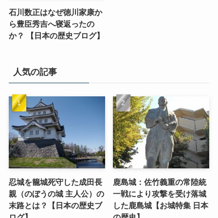
石川数正はなぜ徳川家康か
ら豊臣秀吉へ寝返ったの
か？ 【日本の歴史ブログ】
人気の記事
忍城を籠城死守した成田長
鹿島城：佐竹義重の常陸統
親（のぼうの城 主人公）の
一戦により攻撃を受け落城
末路とは？【日本の歴史ブ
した鹿島城【お城特集 日本
ログ】
の歴史】