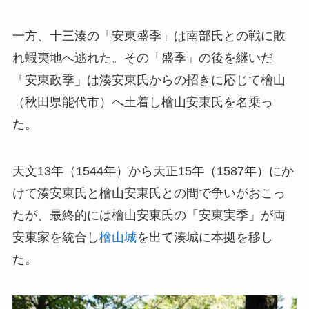
一方、十三湊の「安東盛季」は南部氏との戦に敗
れ蝦夷地へ逃れた。その「盛季」の後を継いだ
「安東政季」は湊安東氏からの招きに応じて檜山
（秋田県能代市）へ土着し檜山安東氏を名乗っ
た。
天文13年（1544年）から天正15年（1587年）にか
けて湊安東氏と檜山安東氏との間で争いがおこっ
たが、最終的には檜山安東氏の「安東実季」が両
安東家を統合し
檜山城
を出て湊城に本拠を移し
た。