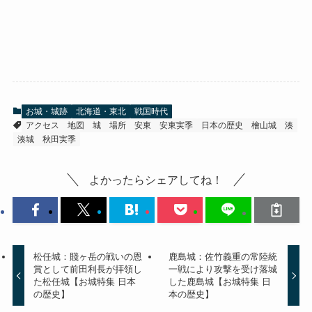
お城・城跡
北海道・東北
戦国時代
アクセス
地図
城
場所
安東
安東実季
日本の歴史
檜山城
湊
湊城
秋田実季
よかったらシェアしてね！
松任城：賤ヶ岳の戦いの恩
鹿島城：佐竹義重の常陸統
賞として前田利長が拝領し
一戦により攻撃を受け落城
た松任城【お城特集 日本
した鹿島城【お城特集 日
の歴史】
本の歴史】