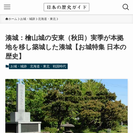
ホーム
お城・城跡
北海道・東北
湊城：檜山城の安東（秋田）実季が本拠
地を移し築城した湊城【お城特集 日本の
歴史】
お城・城跡
北海道・東北
戦国時代