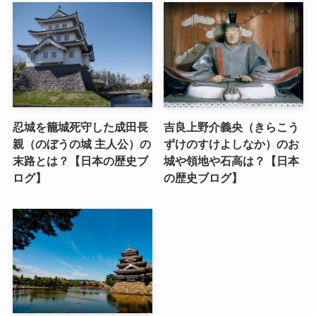
忍城を籠城死守した成田長
吉良上野介義央（きらこう
親（のぼうの城 主人公）の
ずけのすけよしなか）のお
末路とは？【日本の歴史ブ
城や領地や石高は？【日本
ログ】
の歴史ブログ】