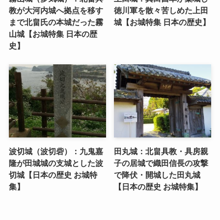
教が大河内城へ拠点を移す
徳川軍を散々苦しめた上田
まで北畠氏の本城だった霧
城【お城特集 日本の歴史】
山城【お城特集 日本の歴
史】
波切城（波切砦）：九鬼嘉
田丸城：北畠具教・具房親
隆が田城城の支城とした波
子の居城で織田信長の攻撃
切城【日本の歴史 お城特
で降伏・開城した田丸城
集】
【日本の歴史 お城特集】