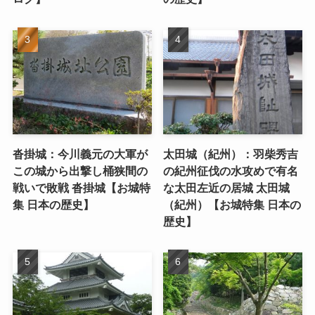
沓掛城：今川義元の大軍が
太田城（紀州）：羽柴秀吉
この城から出撃し桶狭間の
の紀州征伐の水攻めで有名
戦いで敗戦 沓掛城【お城特
な太田左近の居城 太田城
集 日本の歴史】
（紀州）【お城特集 日本の
歴史】