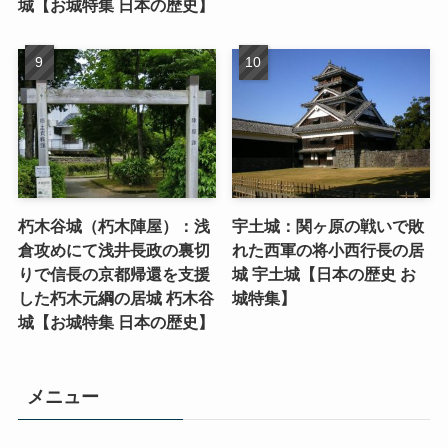
城【お城特集 日本の歴史】
朽木谷城（朽木陣屋）：浅
宇土城：関ヶ原の戦いで敗
倉攻めにて浅井長政の裏切
れた西軍の将小西行長の居
りで信長の京都帰還を支援
城 宇土城【日本の歴史 お
した朽木元綱の居城 朽木谷
城特集】
城【お城特集 日本の歴史】
メニュー