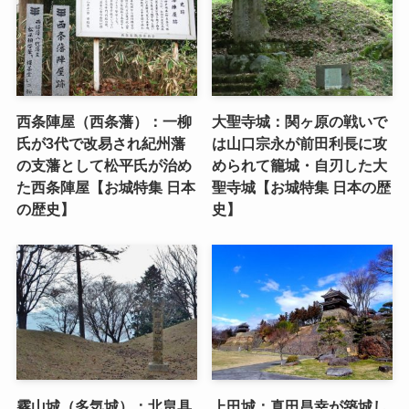
西条陣屋（西条藩）：一柳
大聖寺城：関ヶ原の戦いで
氏が3代で改易され紀州藩
は山口宗永が前田利長に攻
の支藩として松平氏が治め
められて籠城・自刃した大
た西条陣屋【お城特集 日本
聖寺城【お城特集 日本の歴
の歴史】
史】
霧山城（多気城）：北畠具
上田城：真田昌幸が築城し