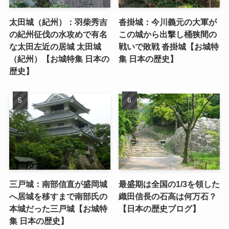
太田城（紀州）：羽柴秀吉
沓掛城：今川義元の大軍が
の紀州征伐の水攻めで有名
この城から出撃し桶狭間の
な太田左近の居城 太田城
戦いで敗戦 沓掛城【お城特
（紀州）【お城特集 日本の
集 日本の歴史】
歴史】
三戸城：南部信直が盛岡城
最盛期は全国の1/3を領した
へ居城を移すまで南部氏の
織田信長の石高は何万石？
本城だった三戸城【お城特
【日本の歴史ブログ】
集 日本の歴史】