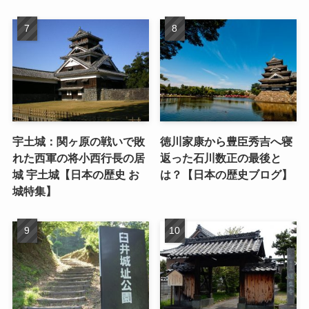
宇土城：関ヶ原の戦いで敗
徳川家康から豊臣秀吉へ寝
れた西軍の将小西行長の居
返った石川数正の最後と
城 宇土城【日本の歴史 お
は？【日本の歴史ブログ】
城特集】