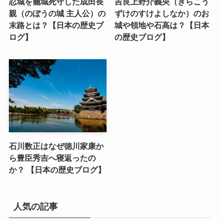
忍城を籠城死守した成田長
吉良上野介義央（きらこう
親（のぼうの城 主人公）の
ずけのすけよしなか）のお
末路とは？【日本の歴史ブ
城や領地や石高は？【日本
ログ】
の歴史ブログ】
石川数正はなぜ徳川家康か
ら豊臣秀吉へ寝返ったの
か？ 【日本の歴史ブログ】
人気の記事