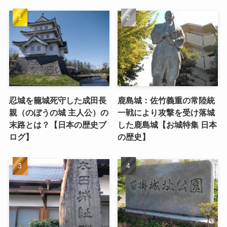
忍城を籠城死守した成田長
鹿島城：佐竹義重の常陸統
親（のぼうの城 主人公）の
一戦により攻撃を受け落城
末路とは？【日本の歴史ブ
した鹿島城【お城特集 日本
ログ】
の歴史】