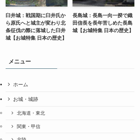
臼井城：戦国期に臼井氏か
長島城：長島一向一揆で織
ら原氏へと城主が変わり北
田信長を長年苦しめた長島
条征伐の際に落城した臼井
城【お城特集 日本の歴史】
城【お城特集 日本の歴史】
メニュー
ホーム
お城・城跡
北海道・東北
関東・甲信
北陸