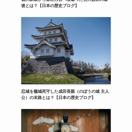
後とは？【日本の歴史ブログ】
忍城を籠城死守した成田長親（のぼうの城 主人
公）の末路とは？【日本の歴史ブログ】