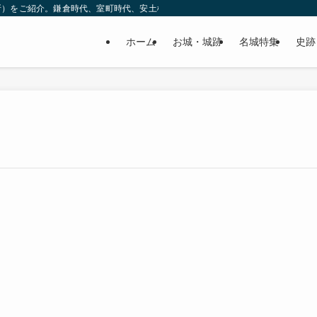
所）をご紹介。鎌倉時代、室町時代、安土桃山時代（戦国時代）、江戸時代と幅広
ホーム
お城・城跡
名城特集
史跡