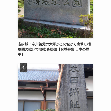
沓掛城：今川義元の大軍がこの城から出撃し桶
狭間の戦いで敗戦 沓掛城【お城特集 日本の歴
史】