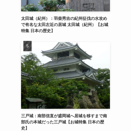
太田城（紀州）：羽柴秀吉の紀州征伐の水攻め
で有名な太田左近の居城 太田城（紀州）【お城
特集 日本の歴史】
三戸城：南部信直が盛岡城へ居城を移すまで南
部氏の本城だった三戸城【お城特集 日本の歴
史】