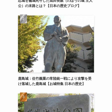
忍城を籠城死守した成田長親（のぼうの城 主人
公）の末路とは？【日本の歴史ブログ】
鹿島城：佐竹義重の常陸統一戦により攻撃を受
け落城した鹿島城【お城特集 日本の歴史】