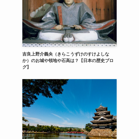
吉良上野介義央（きらこうずけのすけよしな
か）のお城や領地や石高は？【日本の歴史ブロ
グ】