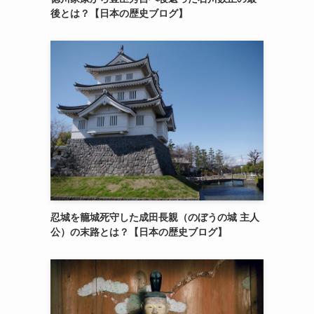
後とは？【日本の歴史ブログ】
忍城を籠城死守した成田長親（のぼうの城 主人
公）の末路とは？【日本の歴史ブログ】