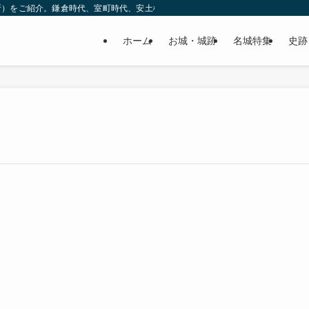
所）をご紹介。鎌倉時代、室町時代、安土桃山時代（戦国時代）、江戸時代と幅広
ホーム
お城・城跡
名城特集
史跡