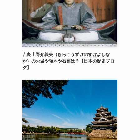
吉良上野介義央（きらこうずけのすけよしな
か）のお城や領地や石高は？【日本の歴史ブロ
グ】