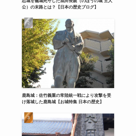
忍城を籠城死守した成田長親（のぼうの城 主人
公）の末路とは？【日本の歴史ブログ】
鹿島城：佐竹義重の常陸統一戦により攻撃を受
け落城した鹿島城【お城特集 日本の歴史】