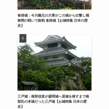
沓掛城：今川義元の大軍がこの城から出撃し桶
狭間の戦いで敗戦 沓掛城【お城特集 日本の歴
史】
三戸城：南部信直が盛岡城へ居城を移すまで南
部氏の本城だった三戸城【お城特集 日本の歴
史】