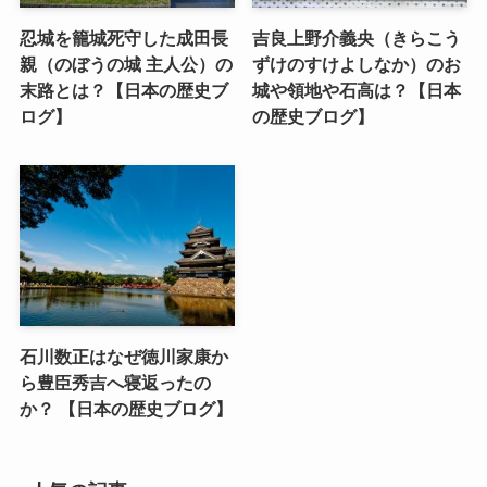
忍城を籠城死守した成田長
吉良上野介義央（きらこう
親（のぼうの城 主人公）の
ずけのすけよしなか）のお
末路とは？【日本の歴史ブ
城や領地や石高は？【日本
ログ】
の歴史ブログ】
石川数正はなぜ徳川家康か
ら豊臣秀吉へ寝返ったの
か？ 【日本の歴史ブログ】