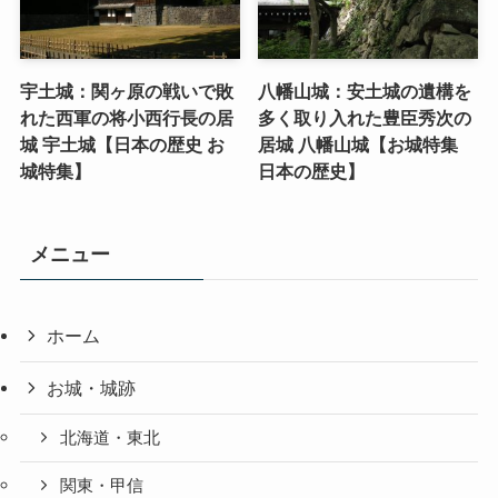
宇土城：関ヶ原の戦いで敗
八幡山城：安土城の遺構を
れた西軍の将小西行長の居
多く取り入れた豊臣秀次の
城 宇土城【日本の歴史 お
居城 八幡山城【お城特集
城特集】
日本の歴史】
メニュー
ホーム
お城・城跡
北海道・東北
関東・甲信