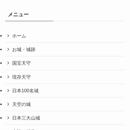
メニュー
ホーム
お城・城跡
国宝天守
現存天守
日本100名城
天空の城
日本三大山城