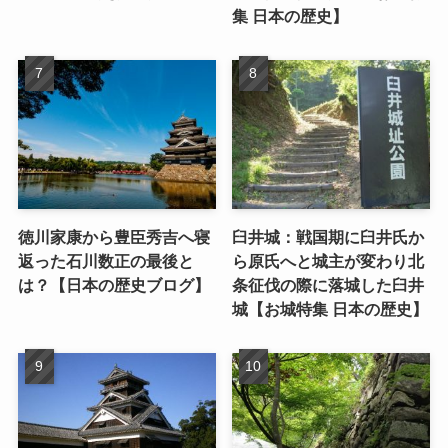
集 日本の歴史】
徳川家康から豊臣秀吉へ寝
臼井城：戦国期に臼井氏か
返った石川数正の最後と
ら原氏へと城主が変わり北
は？【日本の歴史ブログ】
条征伐の際に落城した臼井
城【お城特集 日本の歴史】