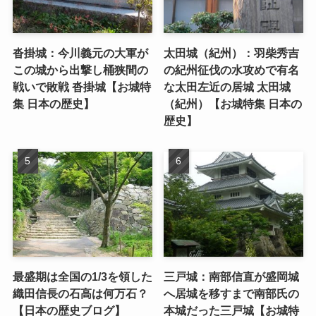
沓掛城：今川義元の大軍が
太田城（紀州）：羽柴秀吉
この城から出撃し桶狭間の
の紀州征伐の水攻めで有名
戦いで敗戦 沓掛城【お城特
な太田左近の居城 太田城
集 日本の歴史】
（紀州）【お城特集 日本の
歴史】
最盛期は全国の1/3を領した
三戸城：南部信直が盛岡城
織田信長の石高は何万石？
へ居城を移すまで南部氏の
【日本の歴史ブログ】
本城だった三戸城【お城特