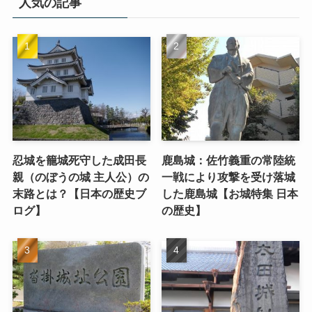
人気の記事
忍城を籠城死守した成田長
鹿島城：佐竹義重の常陸統
親（のぼうの城 主人公）の
一戦により攻撃を受け落城
末路とは？【日本の歴史ブ
した鹿島城【お城特集 日本
ログ】
の歴史】