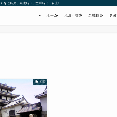
所）をご紹介。鎌倉時代、室町時代、安土桃山時代（戦国時代）、江戸時代と幅広
ホーム
お城・城跡
名城特集
史跡
四国