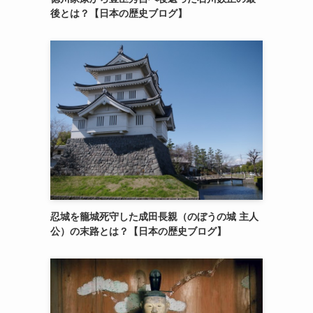
後とは？【日本の歴史ブログ】
忍城を籠城死守した成田長親（のぼうの城 主人
公）の末路とは？【日本の歴史ブログ】