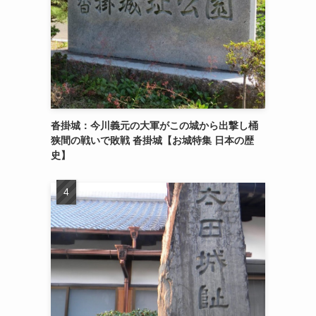
沓掛城：今川義元の大軍がこの城から出撃し桶
狭間の戦いで敗戦 沓掛城【お城特集 日本の歴
史】