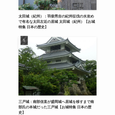
太田城（紀州）：羽柴秀吉の紀州征伐の水攻め
で有名な太田左近の居城 太田城（紀州）【お城
特集 日本の歴史】
三戸城：南部信直が盛岡城へ居城を移すまで南
部氏の本城だった三戸城【お城特集 日本の歴
史】