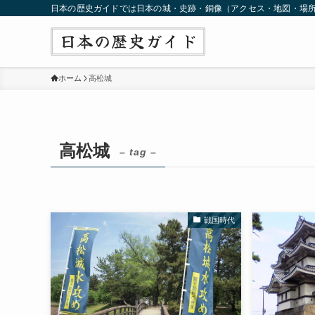
日本の歴史ガイドでは日本の城・史跡・銅像（アクセス・地図・場
ホーム
高松城
高松城
– tag –
戦国時代