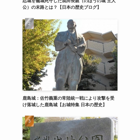
忍城を籠城死守した成田長親（のぼうの城 主人
公）の末路とは？【日本の歴史ブログ】
鹿島城：佐竹義重の常陸統一戦により攻撃を受
け落城した鹿島城【お城特集 日本の歴史】