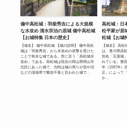
備中高松城：羽柴秀吉による大規模
高松城：日
な水攻め 清水宗治の居城 備中高松城
松平家が居城
【お城特集 日本の歴史】
松城【お城
【城名】 備中高松城 【城の説明】 備中高松
【城名】 高松
城は「羽柴秀吉」から水攻めの攻撃を受けた
は、香川県高
ことで有名な城である。世に言う「高松城水
別名「玉藻城
攻め」である。高松城は現在の岡山県岡山市
れている。豊臣
北区にあった城で、当時は城の周りが泥や沼
年（1587年
などの湿地帯で難攻不落と言われた城で...
正」によって
か...