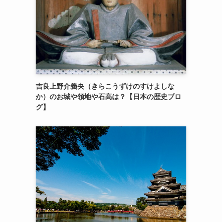
吉良上野介義央（きらこうずけのすけよしな
か）のお城や領地や石高は？【日本の歴史ブロ
グ】