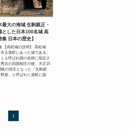
本最大の海城 生駒親正・
とした日本100名城 高
特集 日本の歴史】
城 【高松城の説明】 高松城
松市玉藻町にあった城である。
」とも呼ばれ国の史跡に指定さ
秀吉の四国制圧の後、天正15
）讃岐の領主となった「生駒親
「野原」と呼ばれた港町に築
1