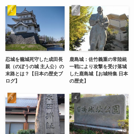
忍城を籠城死守した成田長
鹿島城：佐竹義重の常陸統
親（のぼうの城 主人公）の
一戦により攻撃を受け落城
末路とは？【日本の歴史ブ
した鹿島城【お城特集 日本
ログ】
の歴史】