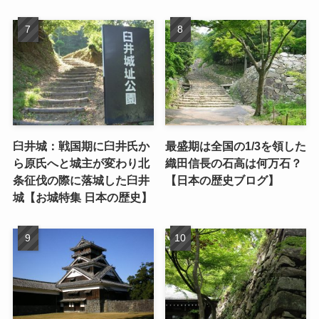
臼井城：戦国期に臼井氏か
最盛期は全国の1/3を領した
ら原氏へと城主が変わり北
織田信長の石高は何万石？
条征伐の際に落城した臼井
【日本の歴史ブログ】
城【お城特集 日本の歴史】