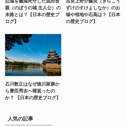
忍城を籠城死守した成田長
吉良上野介義央（きらこう
親（のぼうの城 主人公）の
ずけのすけよしなか）のお
末路とは？【日本の歴史ブ
城や領地や石高は？【日本
ログ】
の歴史ブログ】
石川数正はなぜ徳川家康か
ら豊臣秀吉へ寝返ったの
か？ 【日本の歴史ブログ】
人気の記事