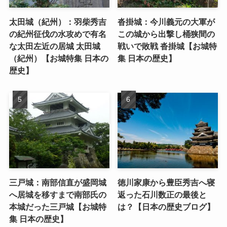
太田城（紀州）：羽柴秀吉
沓掛城：今川義元の大軍が
の紀州征伐の水攻めで有名
この城から出撃し桶狭間の
な太田左近の居城 太田城
戦いで敗戦 沓掛城【お城特
（紀州）【お城特集 日本の
集 日本の歴史】
歴史】
三戸城：南部信直が盛岡城
徳川家康から豊臣秀吉へ寝
へ居城を移すまで南部氏の
返った石川数正の最後と
本城だった三戸城【お城特
は？【日本の歴史ブログ】
集 日本の歴史】