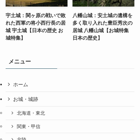
宇土城：関ヶ原の戦いで敗
八幡山城：安土城の遺構を
れた西軍の将小西行長の居
多く取り入れた豊臣秀次の
城 宇土城【日本の歴史 お
居城 八幡山城【お城特集
城特集】
日本の歴史】
メニュー
ホーム
お城・城跡
北海道・東北
関東・甲信
北陸