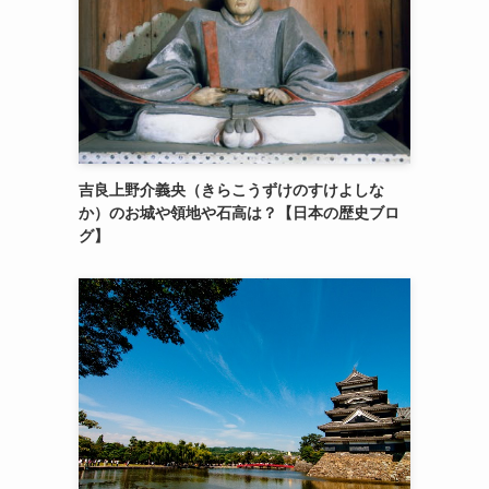
吉良上野介義央（きらこうずけのすけよしな
か）のお城や領地や石高は？【日本の歴史ブロ
グ】