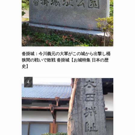
沓掛城：今川義元の大軍がこの城から出撃し桶
狭間の戦いで敗戦 沓掛城【お城特集 日本の歴
史】