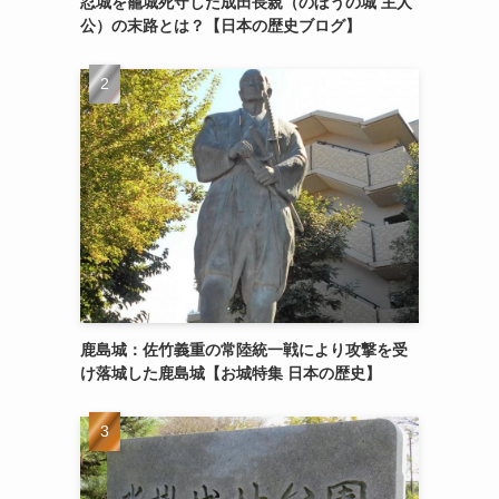
忍城を籠城死守した成田長親（のぼうの城 主人
公）の末路とは？【日本の歴史ブログ】
鹿島城：佐竹義重の常陸統一戦により攻撃を受
け落城した鹿島城【お城特集 日本の歴史】