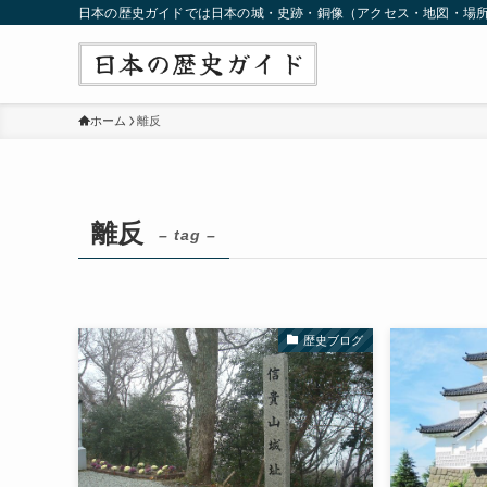
日本の歴史ガイドでは日本の城・史跡・銅像（アクセス・地図・場
ホーム
離反
離反
– tag –
歴史ブログ