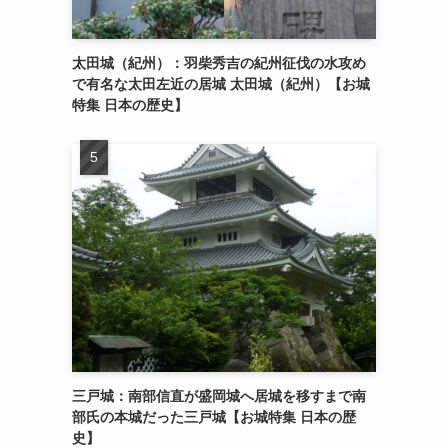
太田城（紀州）：羽柴秀吉の紀州征伐の水攻め
で有名な太田左近の居城 太田城（紀州）【お城
特集 日本の歴史】
三戸城：南部信直が盛岡城へ居城を移すまで南
部氏の本城だった三戸城【お城特集 日本の歴
史】