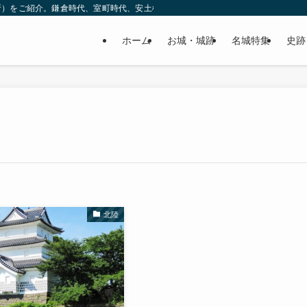
所）をご紹介。鎌倉時代、室町時代、安土桃山時代（戦国時代）、江戸時代と幅広
ホーム
お城・城跡
名城特集
史跡
北陸