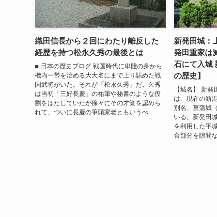
織田信長から２回にわたり離反した
新発田城：
経歴を持つ松永久秀の最後とは
発田重家は
石にて入城 
■ 日本の歴史ブログ 戦国時代に卑賤の身から
の歴史】
機内一帯を治める大大名にまで上り詰めた戦
国武将がいた。それが「松永久秀」だ。久秀
【城名】 新発
は当初「三好長慶」の祐筆や秘書のような役
は、現在の新
割をはたしていたが徐々にその才覚を認めら
別名、菖蒲城
れて、ついに長慶の筆頭家老ともいうべ...
いる。新発田
を利用した平
合部分を隙間な