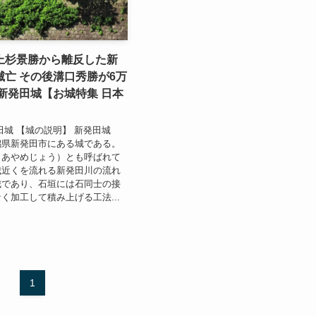
上杉景勝から離反した新
滅亡 その後溝口秀勝が6万
新発田城【お城特集 日本
田城 【城の説明】 新発田城
潟県新発田市にある城である。
（あやめじょう）とも呼ばれて
城近くを流れる新発田川の流れ
城であり、石垣には石同士の接
く加工して積み上げる工法...
1