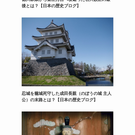
後とは？【日本の歴史ブログ】
忍城を籠城死守した成田長親（のぼうの城 主人
公）の末路とは？【日本の歴史ブログ】