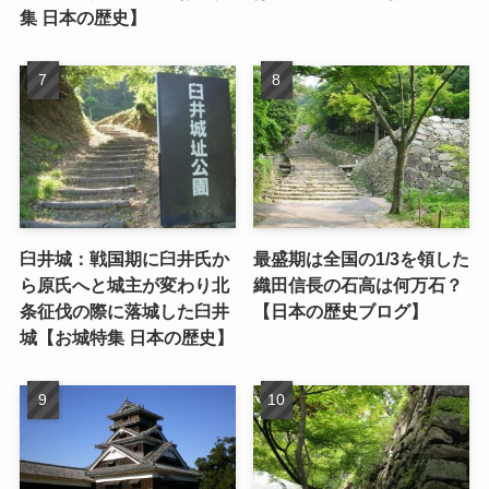
集 日本の歴史】
臼井城：戦国期に臼井氏か
最盛期は全国の1/3を領した
ら原氏へと城主が変わり北
織田信長の石高は何万石？
条征伐の際に落城した臼井
【日本の歴史ブログ】
城【お城特集 日本の歴史】