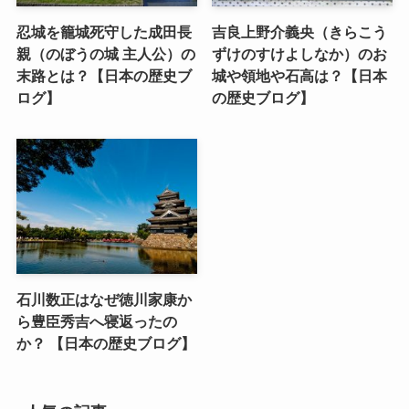
忍城を籠城死守した成田長
吉良上野介義央（きらこう
親（のぼうの城 主人公）の
ずけのすけよしなか）のお
末路とは？【日本の歴史ブ
城や領地や石高は？【日本
ログ】
の歴史ブログ】
石川数正はなぜ徳川家康か
ら豊臣秀吉へ寝返ったの
か？ 【日本の歴史ブログ】