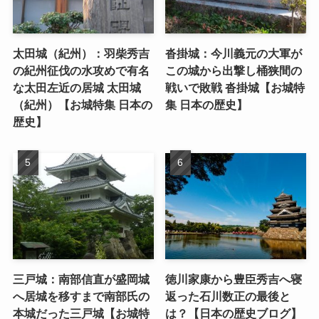
太田城（紀州）：羽柴秀吉
沓掛城：今川義元の大軍が
の紀州征伐の水攻めで有名
この城から出撃し桶狭間の
な太田左近の居城 太田城
戦いで敗戦 沓掛城【お城特
（紀州）【お城特集 日本の
集 日本の歴史】
歴史】
三戸城：南部信直が盛岡城
徳川家康から豊臣秀吉へ寝
へ居城を移すまで南部氏の
返った石川数正の最後と
本城だった三戸城【お城特
は？【日本の歴史ブログ】