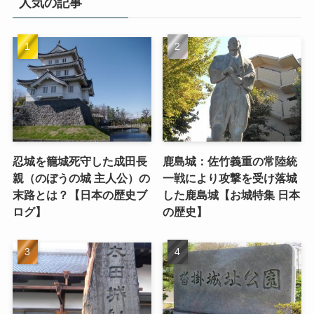
人気の記事
忍城を籠城死守した成田長
鹿島城：佐竹義重の常陸統
親（のぼうの城 主人公）の
一戦により攻撃を受け落城
末路とは？【日本の歴史ブ
した鹿島城【お城特集 日本
ログ】
の歴史】