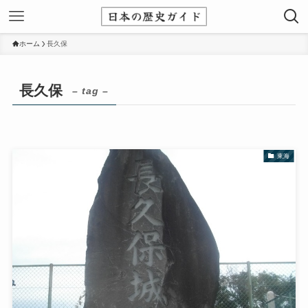
ホーム
長久保
長久保
– tag –
東海