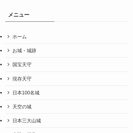
メニュー
ホーム
お城・城跡
国宝天守
現存天守
日本100名城
天空の城
日本三大山城