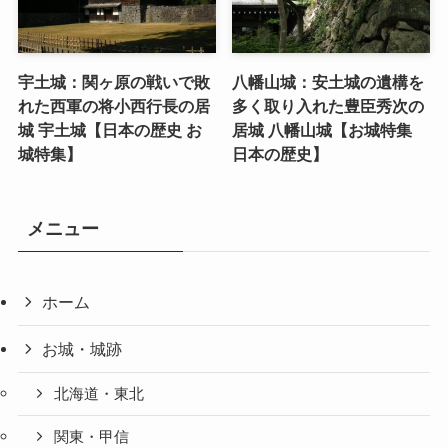
宇土城：関ヶ原の戦いで敗
八幡山城：安土城の遺構を
れた西軍の将小西行長の居
多く取り入れた豊臣秀次の
城 宇土城【日本の歴史 お
居城 八幡山城【お城特集
城特集】
日本の歴史】
メニュー
ホーム
お城・城跡
北海道・東北
関東・甲信