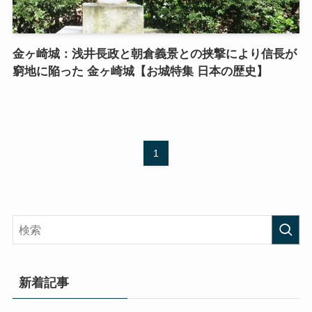
金ヶ崎城：浅井長政と朝倉義景との挟撃により信長が
窮地に陥った 金ヶ崎城【お城特集 日本の歴史】
1
新着記事