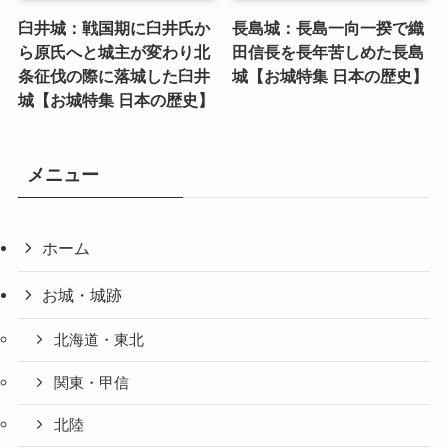
臼井城：戦国期に臼井氏か
長島城：長島一向一揆で織
ら原氏へと城主が変わり北
田信長を長年苦しめた長島
条征伐の際に落城した臼井
城【お城特集 日本の歴史】
城【お城特集 日本の歴史】
メニュー
ホーム
お城・城跡
北海道・東北
関東・甲信
北陸