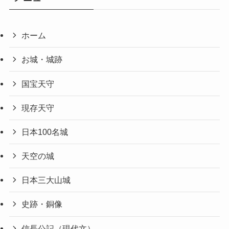
ホーム
お城・城跡
国宝天守
現存天守
日本100名城
天空の城
日本三大山城
史跡・銅像
信長公記（現代文）