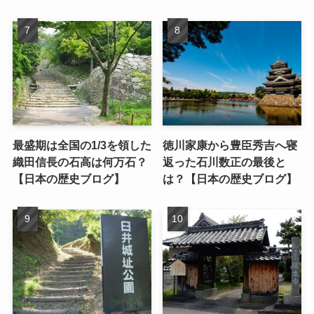
最盛期は全国の1/3を領した
徳川家康から豊臣秀吉へ寝
織田信長の石高は何万石？
返った石川数正の最後と
【日本の歴史ブログ】
は？【日本の歴史ブログ】