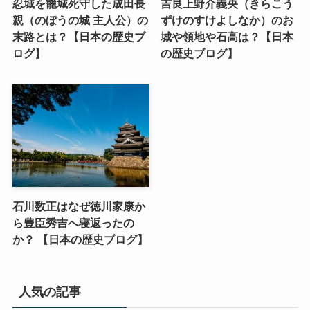
忍城を籠城死守した成田長
吉良上野介義央（きらこう
親（のぼうの城 主人公）の
ずけのすけよしなか）のお
末路とは？【日本の歴史ブ
城や領地や石高は？【日本
ログ】
の歴史ブログ】
石川数正はなぜ徳川家康か
ら豊臣秀吉へ寝返ったの
か？ 【日本の歴史ブログ】
人気の記事