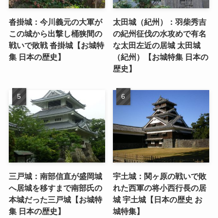
沓掛城：今川義元の大軍が
太田城（紀州）：羽柴秀吉
この城から出撃し桶狭間の
の紀州征伐の水攻めで有名
戦いで敗戦 沓掛城【お城特
な太田左近の居城 太田城
集 日本の歴史】
（紀州）【お城特集 日本の
歴史】
三戸城：南部信直が盛岡城
宇土城：関ヶ原の戦いで敗
へ居城を移すまで南部氏の
れた西軍の将小西行長の居
本城だった三戸城【お城特
城 宇土城【日本の歴史 お
集 日本の歴史】
城特集】