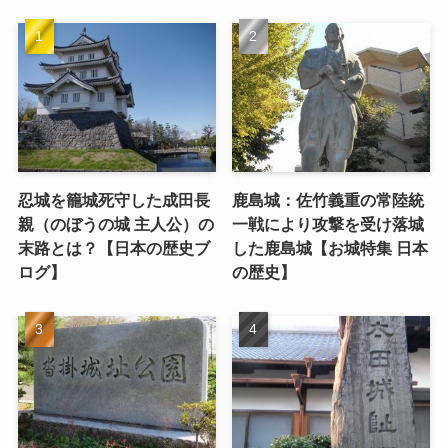
忍城を籠城死守した成田長
鹿島城：佐竹義重の常陸統
親（のぼうの城 主人公）の
一戦により攻撃を受け落城
末路とは？【日本の歴史ブ
した鹿島城【お城特集 日本
ログ】
の歴史】