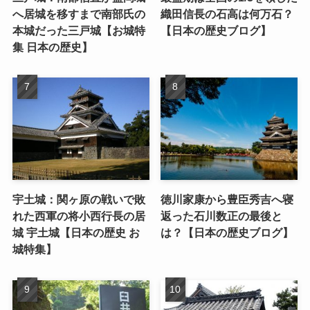
へ居城を移すまで南部氏の
織田信長の石高は何万石？
本城だった三戸城【お城特
【日本の歴史ブログ】
集 日本の歴史】
宇土城：関ヶ原の戦いで敗
徳川家康から豊臣秀吉へ寝
れた西軍の将小西行長の居
返った石川数正の最後と
城 宇土城【日本の歴史 お
は？【日本の歴史ブログ】
城特集】