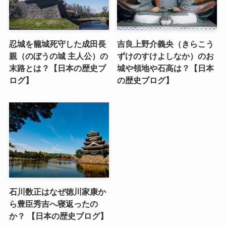
忍城を籠城死守した成田長
吉良上野介義央（きらこう
親（のぼうの城 主人公）の
ずけのすけよしなか）のお
末路とは？【日本の歴史ブ
城や領地や石高は？【日本
ログ】
の歴史ブログ】
石川数正はなぜ徳川家康か
ら豊臣秀吉へ寝返ったの
か？ 【日本の歴史ブログ】