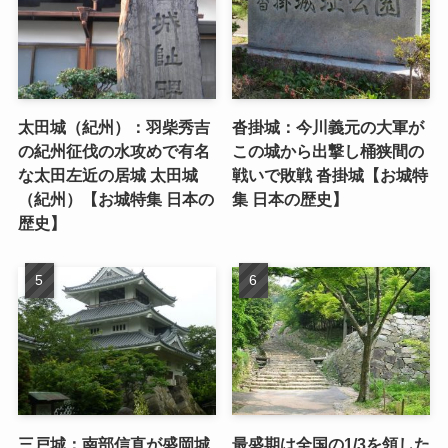
太田城（紀州）：羽柴秀吉
沓掛城：今川義元の大軍が
の紀州征伐の水攻めで有名
この城から出撃し桶狭間の
な太田左近の居城 太田城
戦いで敗戦 沓掛城【お城特
（紀州）【お城特集 日本の
集 日本の歴史】
歴史】
三戸城：南部信直が盛岡城
最盛期は全国の1/3を領した