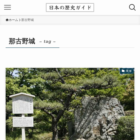
ホーム
那古野城
那古野城
– tag –
東海