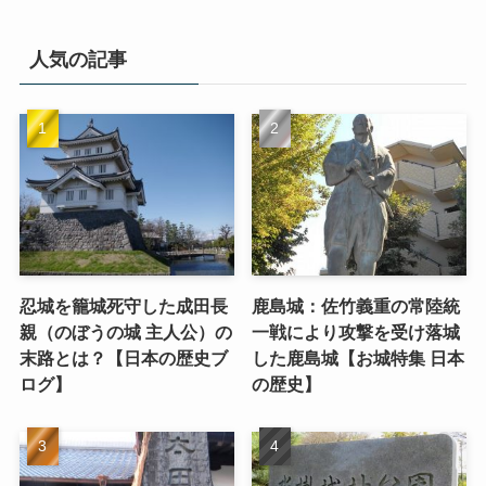
人気の記事
忍城を籠城死守した成田長
鹿島城：佐竹義重の常陸統
親（のぼうの城 主人公）の
一戦により攻撃を受け落城
末路とは？【日本の歴史ブ
した鹿島城【お城特集 日本
ログ】
の歴史】