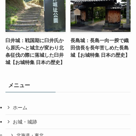
臼井城：戦国期に臼井氏か
長島城：長島一向一揆で織
ら原氏へと城主が変わり北
田信長を長年苦しめた長島
条征伐の際に落城した臼井
城【お城特集 日本の歴史】
城【お城特集 日本の歴史】
メニュー
ホーム
お城・城跡
北海道・東北