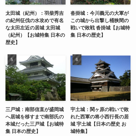
太田城（紀州）：羽柴秀吉
沓掛城：今川義元の大軍が
の紀州征伐の水攻めで有名
この城から出撃し桶狭間の
な太田左近の居城 太田城
戦いで敗戦 沓掛城【お城特
（紀州）【お城特集 日本の
集 日本の歴史】
歴史】
三戸城：南部信直が盛岡城
宇土城：関ヶ原の戦いで敗
へ居城を移すまで南部氏の
れた西軍の将小西行長の居
本城だった三戸城【お城特
城 宇土城【日本の歴史 お
集 日本の歴史】
城特集】