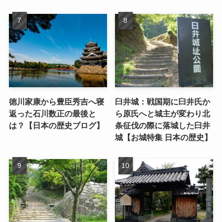
徳川家康から豊臣秀吉へ寝
臼井城：戦国期に臼井氏か
返った石川数正の最後と
ら原氏へと城主が変わり北
は？【日本の歴史ブログ】
条征伐の際に落城した臼井
城【お城特集 日本の歴史】