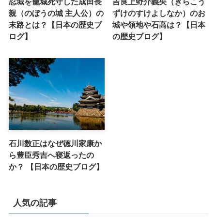
忍城を籠城死守した成田長
吉良上野介義央（きらこう
親（のぼうの城 主人公）の
ずけのすけよしなか）のお
末路とは？【日本の歴史ブ
城や領地や石高は？【日本
ログ】
の歴史ブログ】
石川数正はなぜ徳川家康か
ら豊臣秀吉へ寝返ったの
か？ 【日本の歴史ブログ】
人気の記事