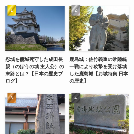
忍城を籠城死守した成田長
鹿島城：佐竹義重の常陸統
親（のぼうの城 主人公）の
一戦により攻撃を受け落城
末路とは？【日本の歴史ブ
した鹿島城【お城特集 日本
ログ】
の歴史】