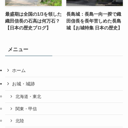
最盛期は全国の1/3を領した
長島城：長島一向一揆で織
織田信長の石高は何万石？
田信長を長年苦しめた長島
【日本の歴史ブログ】
城【お城特集 日本の歴史】
メニュー
ホーム
お城・城跡
北海道・東北
関東・甲信
北陸