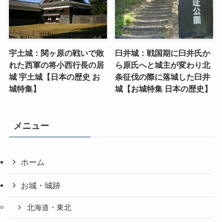
宇土城：関ヶ原の戦いで敗
臼井城：戦国期に臼井氏か
れた西軍の将小西行長の居
ら原氏へと城主が変わり北
城 宇土城【日本の歴史 お
条征伐の際に落城した臼井
城特集】
城【お城特集 日本の歴史】
メニュー
ホーム
お城・城跡
北海道・東北