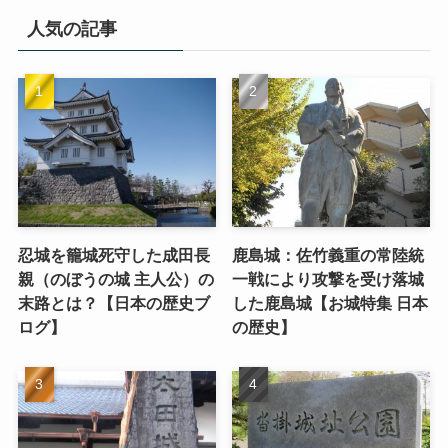
人気の記事
忍城を籠城死守した成田長
鹿島城：佐竹義重の常陸統
親（のぼうの城 主人公）の
一戦により攻撃を受け落城
末路とは？【日本の歴史ブ
した鹿島城【お城特集 日本
ログ】
の歴史】