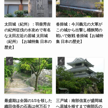
太田城（紀州）：羽柴秀吉
沓掛城：今川義元の大軍が
の紀州征伐の水攻めで有名
この城から出撃し桶狭間の
な太田左近の居城 太田城
戦いで敗戦 沓掛城【お城特
（紀州）【お城特集 日本の
集 日本の歴史】
歴史】
最盛期は全国の1/3を領した
三戸城：南部信直が盛岡城
織田信長の石高は何万石？
へ居城を移すまで南部氏の