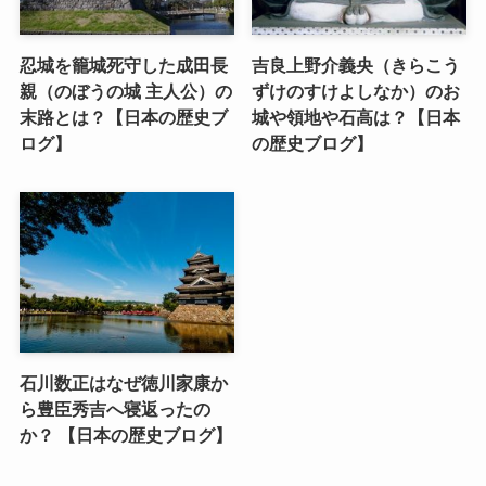
忍城を籠城死守した成田長
吉良上野介義央（きらこう
親（のぼうの城 主人公）の
ずけのすけよしなか）のお
末路とは？【日本の歴史ブ
城や領地や石高は？【日本
ログ】
の歴史ブログ】
石川数正はなぜ徳川家康か
ら豊臣秀吉へ寝返ったの
か？ 【日本の歴史ブログ】