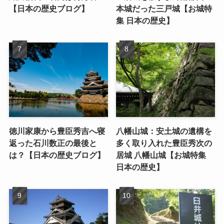
【日本の歴史ブログ】
本城だった三戸城【お城特
集 日本の歴史】
徳川家康から豊臣秀吉へ寝
八幡山城：安土城の遺構を
返った石川数正の最後と
多く取り入れた豊臣秀次の
は？【日本の歴史ブログ】
居城 八幡山城【お城特集
日本の歴史】