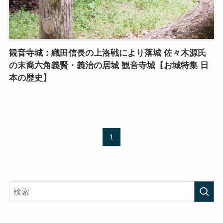
観音寺城：織田信長の上洛戦により落城 佐々木源氏
の末裔六角義賢・義治の居城 観音寺城【お城特集 日
本の歴史】
1