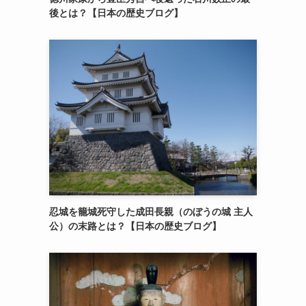
後とは？【日本の歴史ブログ】
忍城を籠城死守した成田長親（のぼうの城 主人
公）の末路とは？【日本の歴史ブログ】