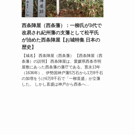
西条陣屋（西条藩）：一柳氏が3代で
改易され紀州藩の支藩として松平氏
が治めた西条陣屋【お城特集 日本の
歴史】
【城名】 西条陣屋（西条藩） 【西条陣屋（西
条藩）の説明】 西条陣屋は、愛媛県西条市明
屋敷にあった西条藩の藩庁である。寛永13年
（1636年）、伊勢国神戸藩5万石から1万8千石
の加増をうけ6万8千石で「一柳直盛」が立藩
した。 しかし直盛は神戸から西条へ...