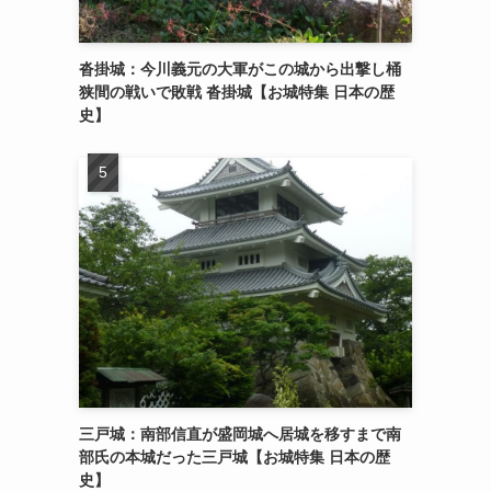
沓掛城：今川義元の大軍がこの城から出撃し桶
狭間の戦いで敗戦 沓掛城【お城特集 日本の歴
史】
三戸城：南部信直が盛岡城へ居城を移すまで南
部氏の本城だった三戸城【お城特集 日本の歴
史】