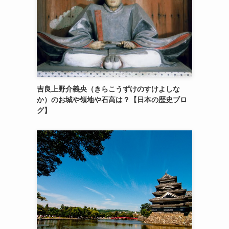
吉良上野介義央（きらこうずけのすけよしな
か）のお城や領地や石高は？【日本の歴史ブロ
グ】