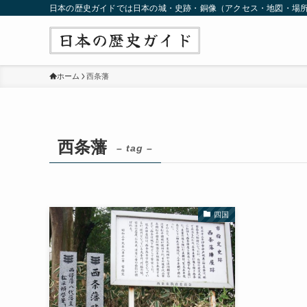
日本の歴史ガイドでは日本の城・史跡・銅像（アクセス・地図・場
ホーム
西条藩
西条藩
– tag –
四国