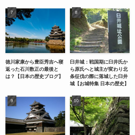
徳川家康から豊臣秀吉へ寝
臼井城：戦国期に臼井氏か
返った石川数正の最後と
ら原氏へと城主が変わり北
は？【日本の歴史ブログ】
条征伐の際に落城した臼井
城【お城特集 日本の歴史】