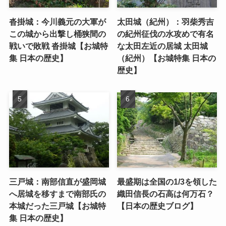
沓掛城：今川義元の大軍が
太田城（紀州）：羽柴秀吉
この城から出撃し桶狭間の
の紀州征伐の水攻めで有名
戦いで敗戦 沓掛城【お城特
な太田左近の居城 太田城
集 日本の歴史】
（紀州）【お城特集 日本の
歴史】
三戸城：南部信直が盛岡城
最盛期は全国の1/3を領した
へ居城を移すまで南部氏の
織田信長の石高は何万石？
本城だった三戸城【お城特
【日本の歴史ブログ】
集 日本の歴史】