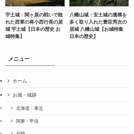
宇土城：関ヶ原の戦いで敗
八幡山城：安土城の遺構を
れた西軍の将小西行長の居
多く取り入れた豊臣秀次の
城 宇土城【日本の歴史 お
居城 八幡山城【お城特集
城特集】
日本の歴史】
メニュー
ホーム
お城・城跡
北海道・東北
関東・甲信
北陸