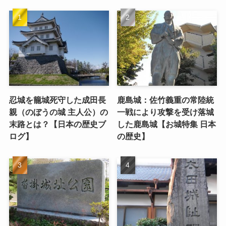
忍城を籠城死守した成田長
鹿島城：佐竹義重の常陸統
親（のぼうの城 主人公）の
一戦により攻撃を受け落城
末路とは？【日本の歴史ブ
した鹿島城【お城特集 日本
ログ】
の歴史】