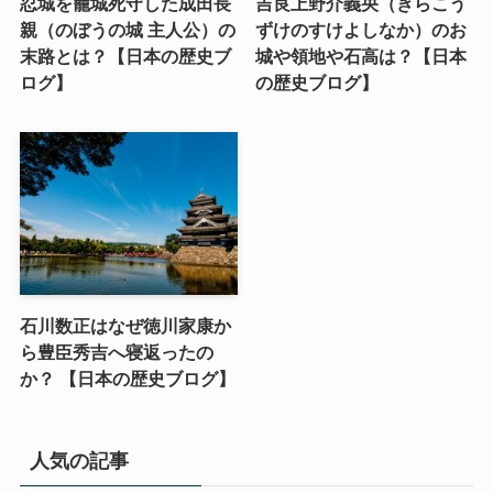
忍城を籠城死守した成田長
吉良上野介義央（きらこう
親（のぼうの城 主人公）の
ずけのすけよしなか）のお
末路とは？【日本の歴史ブ
城や領地や石高は？【日本
ログ】
の歴史ブログ】
石川数正はなぜ徳川家康か
ら豊臣秀吉へ寝返ったの
か？ 【日本の歴史ブログ】
人気の記事