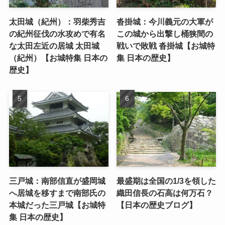
太田城（紀州）：羽柴秀吉
沓掛城：今川義元の大軍が
の紀州征伐の水攻めで有名
この城から出撃し桶狭間の
な太田左近の居城 太田城
戦いで敗戦 沓掛城【お城特
（紀州）【お城特集 日本の
集 日本の歴史】
歴史】
三戸城：南部信直が盛岡城
最盛期は全国の1/3を領した
へ居城を移すまで南部氏の
織田信長の石高は何万石？
本城だった三戸城【お城特
【日本の歴史ブログ】
集 日本の歴史】