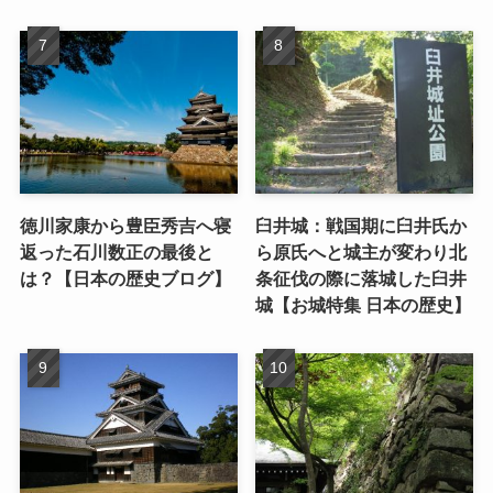
徳川家康から豊臣秀吉へ寝
臼井城：戦国期に臼井氏か
返った石川数正の最後と
ら原氏へと城主が変わり北
は？【日本の歴史ブログ】
条征伐の際に落城した臼井
城【お城特集 日本の歴史】