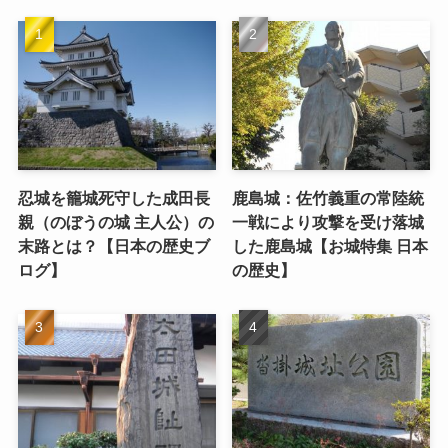
忍城を籠城死守した成田長
鹿島城：佐竹義重の常陸統
親（のぼうの城 主人公）の
一戦により攻撃を受け落城
末路とは？【日本の歴史ブ
した鹿島城【お城特集 日本
ログ】
の歴史】