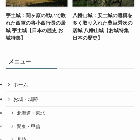
宇土城：関ヶ原の戦いで敗
八幡山城：安土城の遺構を
れた西軍の将小西行長の居
多く取り入れた豊臣秀次の
城 宇土城【日本の歴史 お
居城 八幡山城【お城特集
城特集】
日本の歴史】
メニュー
ホーム
お城・城跡
北海道・東北
関東・甲信
北陸