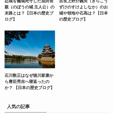
忍城を籠城死守した成田長
吉良上野介義央（きらこう
親（のぼうの城 主人公）の
ずけのすけよしなか）のお
末路とは？【日本の歴史ブ
城や領地や石高は？【日本
ログ】
の歴史ブログ】
石川数正はなぜ徳川家康か
ら豊臣秀吉へ寝返ったの
か？ 【日本の歴史ブログ】
人気の記事