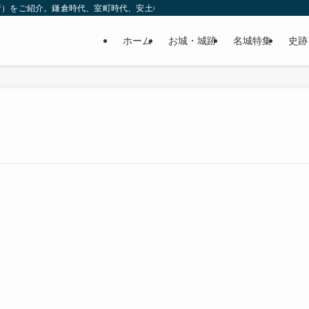
所）をご紹介。鎌倉時代、室町時代、安土桃山時代（戦国時代）、江戸時代と幅広
ホーム
お城・城跡
名城特集
史跡