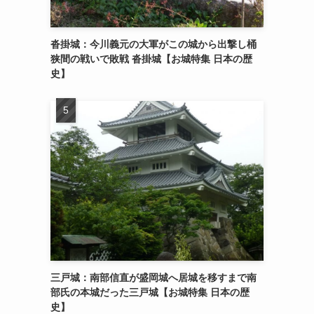
沓掛城：今川義元の大軍がこの城から出撃し桶
狭間の戦いで敗戦 沓掛城【お城特集 日本の歴
史】
三戸城：南部信直が盛岡城へ居城を移すまで南
部氏の本城だった三戸城【お城特集 日本の歴
史】