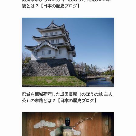
後とは？【日本の歴史ブログ】
忍城を籠城死守した成田長親（のぼうの城 主人
公）の末路とは？【日本の歴史ブログ】