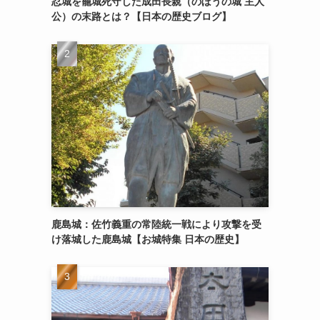
忍城を籠城死守した成田長親（のぼうの城 主人
公）の末路とは？【日本の歴史ブログ】
鹿島城：佐竹義重の常陸統一戦により攻撃を受
け落城した鹿島城【お城特集 日本の歴史】