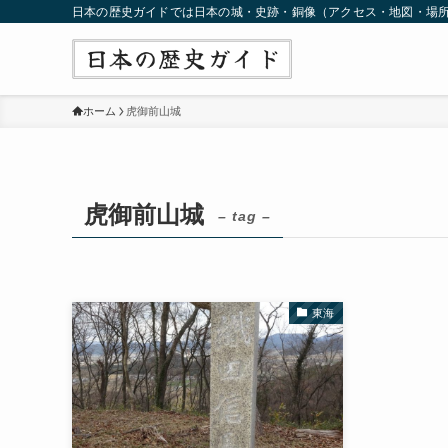
日本の歴史ガイドでは日本の城・史跡・銅像（アクセス・地図・場
ホーム
虎御前山城
虎御前山城
– tag –
東海