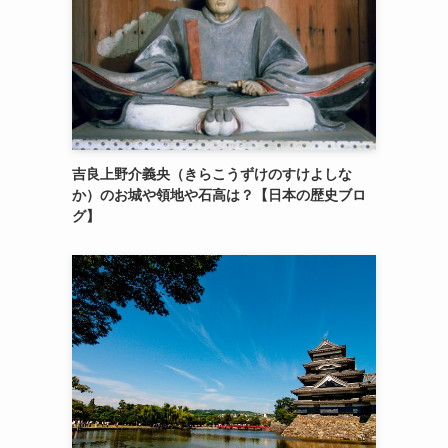
吉良上野介義央（きらこうずけのすけよしな
か）のお城や領地や石高は？【日本の歴史ブロ
グ】