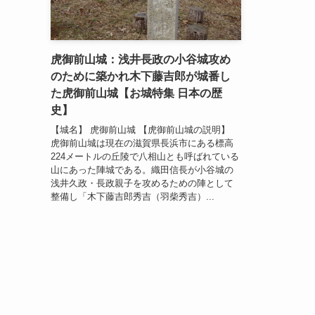
虎御前山城：浅井長政の小谷城攻め
のために築かれ木下藤吉郎が城番し
た虎御前山城【お城特集 日本の歴
史】
【城名】 虎御前山城 【虎御前山城の説明】
虎御前山城は現在の滋賀県長浜市にある標高
224メートルの丘陵で八相山とも呼ばれている
山にあった陣城である。織田信長が小谷城の
浅井久政・長政親子を攻めるための陣として
整備し「木下藤吉郎秀吉（羽柴秀吉）...