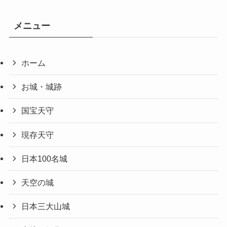
メニュー
ホーム
お城・城跡
国宝天守
現存天守
日本100名城
天空の城
日本三大山城