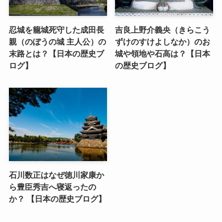
忍城を籠城死守した成田長
吉良上野介義央（きらこう
親（のぼうの城 主人公）の
ずけのすけよしなか）のお
末路とは？【日本の歴史ブ
城や領地や石高は？【日本
ログ】
の歴史ブログ】
石川数正はなぜ徳川家康か
ら豊臣秀吉へ寝返ったの
か？ 【日本の歴史ブログ】