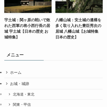
宇土城：関ヶ原の戦いで敗
八幡山城：安土城の遺構を
れた西軍の将小西行長の居
多く取り入れた豊臣秀次の
城 宇土城【日本の歴史 お
居城 八幡山城【お城特集
城特集】
日本の歴史】
メニュー
ホーム
お城・城跡
北海道・東北
関東・甲信