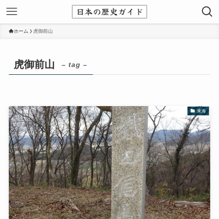
ホーム
虎御前山
虎御前山
– tag –
東海