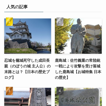
人気の記事
忍城を籠城死守した成田長
鹿島城：佐竹義重の常陸統
親（のぼうの城 主人公）の
一戦により攻撃を受け落城
末路とは？【日本の歴史ブ
した鹿島城【お城特集 日本
ログ】
の歴史】