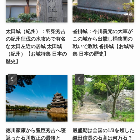
太田城（紀州）：羽柴秀吉
沓掛城：今川義元の大軍が
の紀州征伐の水攻めで有名
この城から出撃し桶狭間の
な太田左近の居城 太田城
戦いで敗戦 沓掛城【お城特
（紀州）【お城特集 日本の
集 日本の歴史】
歴史】
徳川家康から豊臣秀吉へ寝
最盛期は全国の1/3を領した
返った石川数正の最後と
織田信長の石高は何万石？