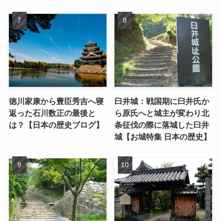
徳川家康から豊臣秀吉へ寝
臼井城：戦国期に臼井氏か
返った石川数正の最後と
ら原氏へと城主が変わり北
は？【日本の歴史ブログ】
条征伐の際に落城した臼井
城【お城特集 日本の歴史】