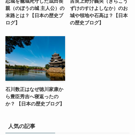
忍城を籠城死守した成田長
吉良上野介義央（きらこう
親（のぼうの城 主人公）の
ずけのすけよしなか）のお
末路とは？【日本の歴史ブ
城や領地や石高は？【日本
ログ】
の歴史ブログ】
石川数正はなぜ徳川家康か
ら豊臣秀吉へ寝返ったの
か？ 【日本の歴史ブログ】
人気の記事