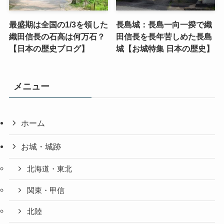
最盛期は全国の1/3を領した
長島城：長島一向一揆で織
織田信長の石高は何万石？
田信長を長年苦しめた長島
【日本の歴史ブログ】
城【お城特集 日本の歴史】
メニュー
ホーム
お城・城跡
北海道・東北
関東・甲信
北陸