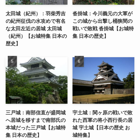
太田城（紀州）：羽柴秀吉
沓掛城：今川義元の大軍が
の紀州征伐の水攻めで有名
この城から出撃し桶狭間の
な太田左近の居城 太田城
戦いで敗戦 沓掛城【お城特
（紀州）【お城特集 日本の
集 日本の歴史】
歴史】
三戸城：南部信直が盛岡城
宇土城：関ヶ原の戦いで敗
へ居城を移すまで南部氏の
れた西軍の将小西行長の居
本城だった三戸城【お城特
城 宇土城【日本の歴史 お
集 日本の歴史】
城特集】