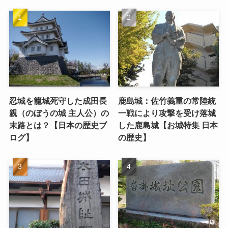
忍城を籠城死守した成田長
鹿島城：佐竹義重の常陸統
親（のぼうの城 主人公）の
一戦により攻撃を受け落城
末路とは？【日本の歴史ブ
した鹿島城【お城特集 日本
ログ】
の歴史】