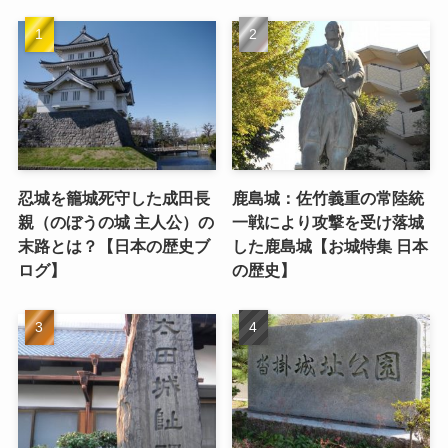
忍城を籠城死守した成田長
鹿島城：佐竹義重の常陸統
親（のぼうの城 主人公）の
一戦により攻撃を受け落城
末路とは？【日本の歴史ブ
した鹿島城【お城特集 日本
ログ】
の歴史】