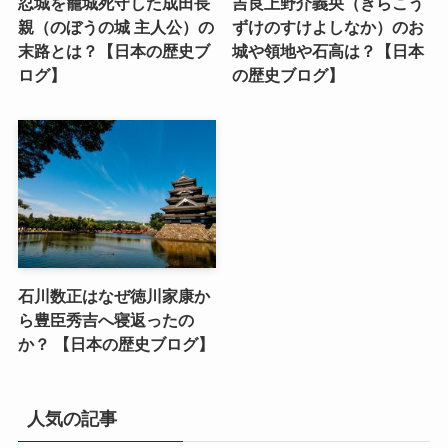
忍城を籠城死守した成田長
吉良上野介義央（きらこう
親（のぼうの城 主人公）の
ずけのすけよしなか）のお
末路とは？【日本の歴史ブ
城や領地や石高は？【日本
ログ】
の歴史ブログ】
石川数正はなぜ徳川家康か
ら豊臣秀吉へ寝返ったの
か？ 【日本の歴史ブログ】
人気の記事