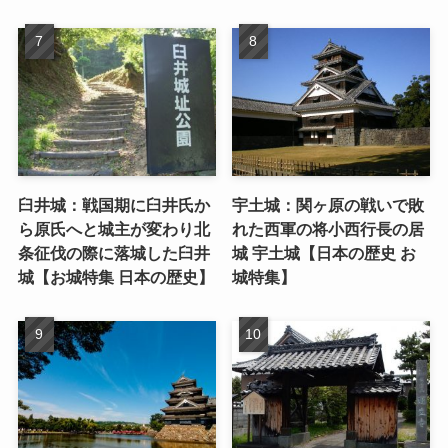
臼井城：戦国期に臼井氏か
宇土城：関ヶ原の戦いで敗
ら原氏へと城主が変わり北
れた西軍の将小西行長の居
条征伐の際に落城した臼井
城 宇土城【日本の歴史 お
城【お城特集 日本の歴史】
城特集】