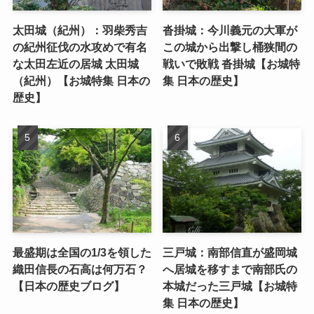
太田城（紀州）：羽柴秀吉
沓掛城：今川義元の大軍が
の紀州征伐の水攻めで有名
この城から出撃し桶狭間の
な太田左近の居城 太田城
戦いで敗戦 沓掛城【お城特
（紀州）【お城特集 日本の
集 日本の歴史】
歴史】
最盛期は全国の1/3を領した
三戸城：南部信直が盛岡城
織田信長の石高は何万石？
へ居城を移すまで南部氏の
【日本の歴史ブログ】
本城だった三戸城【お城特
集 日本の歴史】