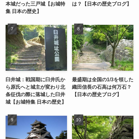
本城だった三戸城【お城特
は？【日本の歴史ブログ】
集 日本の歴史】
臼井城：戦国期に臼井氏か
最盛期は全国の1/3を領した
ら原氏へと城主が変わり北
織田信長の石高は何万石？
条征伐の際に落城した臼井
【日本の歴史ブログ】
城【お城特集 日本の歴史】