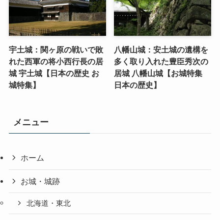
宇土城：関ヶ原の戦いで敗
八幡山城：安土城の遺構を
れた西軍の将小西行長の居
多く取り入れた豊臣秀次の
城 宇土城【日本の歴史 お
居城 八幡山城【お城特集
城特集】
日本の歴史】
メニュー
ホーム
お城・城跡
北海道・東北