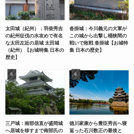
太田城（紀州）：羽柴秀吉
沓掛城：今川義元の大軍が
の紀州征伐の水攻めで有名
この城から出撃し桶狭間の
な太田左近の居城 太田城
戦いで敗戦 沓掛城【お城特
（紀州）【お城特集 日本の
集 日本の歴史】
歴史】
三戸城：南部信直が盛岡城
徳川家康から豊臣秀吉へ寝
へ居城を移すまで南部氏の
返った石川数正の最後と