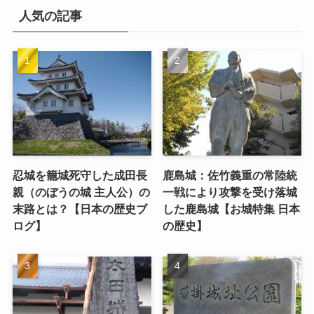
人気の記事
忍城を籠城死守した成田長
鹿島城：佐竹義重の常陸統
親（のぼうの城 主人公）の
一戦により攻撃を受け落城
末路とは？【日本の歴史ブ
した鹿島城【お城特集 日本
ログ】
の歴史】