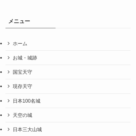
メニュー
ホーム
お城・城跡
国宝天守
現存天守
日本100名城
天空の城
日本三大山城