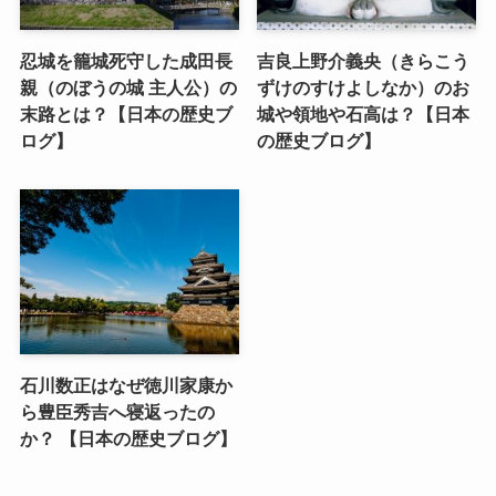
忍城を籠城死守した成田長
吉良上野介義央（きらこう
親（のぼうの城 主人公）の
ずけのすけよしなか）のお
末路とは？【日本の歴史ブ
城や領地や石高は？【日本
ログ】
の歴史ブログ】
石川数正はなぜ徳川家康か
ら豊臣秀吉へ寝返ったの
か？ 【日本の歴史ブログ】