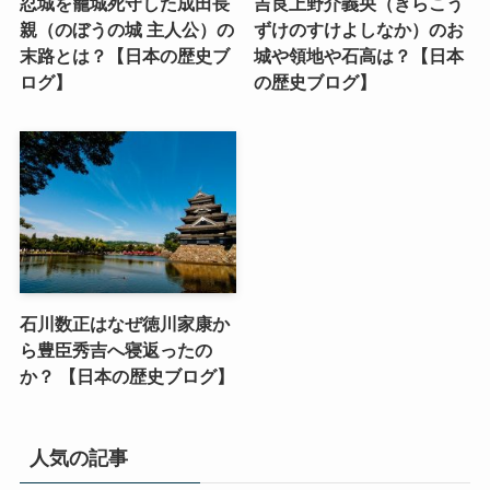
忍城を籠城死守した成田長
吉良上野介義央（きらこう
親（のぼうの城 主人公）の
ずけのすけよしなか）のお
末路とは？【日本の歴史ブ
城や領地や石高は？【日本
ログ】
の歴史ブログ】
石川数正はなぜ徳川家康か
ら豊臣秀吉へ寝返ったの
か？ 【日本の歴史ブログ】
人気の記事