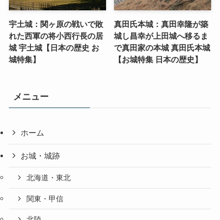
宇土城：関ヶ原の戦いで敗
真田氏本城：真田幸隆が築
れた西軍の将小西行長の居
城し昌幸が上田城へ移るま
城 宇土城【日本の歴史 お
で真田家の本城 真田氏本城
城特集】
【お城特集 日本の歴史】
メニュー
ホーム
お城・城跡
北海道・東北
関東・甲信
北陸