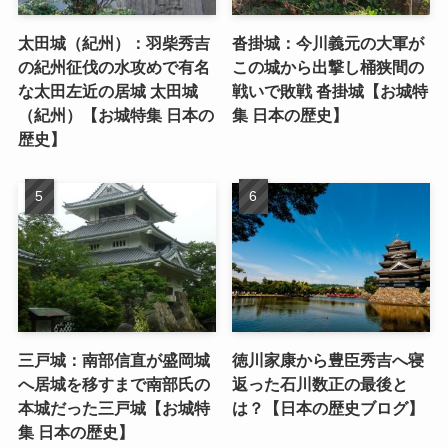
太田城（紀州）：羽柴秀吉
沓掛城：今川義元の大軍が
の紀州征伐の水攻めで有名
この城から出撃し桶狭間の
な太田左近の居城 太田城
戦いで敗戦 沓掛城【お城特
（紀州）【お城特集 日本の
集 日本の歴史】
歴史】
三戸城：南部信直が盛岡城
徳川家康から豊臣秀吉へ寝
へ居城を移すまで南部氏の
返った石川数正の最後と
本城だった三戸城【お城特
は？【日本の歴史ブログ】
集 日本の歴史】