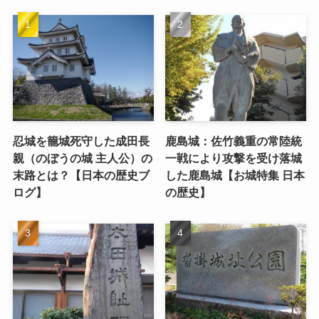
忍城を籠城死守した成田長
鹿島城：佐竹義重の常陸統
親（のぼうの城 主人公）の
一戦により攻撃を受け落城
末路とは？【日本の歴史ブ
した鹿島城【お城特集 日本
ログ】
の歴史】