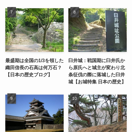
最盛期は全国の1/3を領した
臼井城：戦国期に臼井氏か
織田信長の石高は何万石？
ら原氏へと城主が変わり北
【日本の歴史ブログ】
条征伐の際に落城した臼井
城【お城特集 日本の歴史】