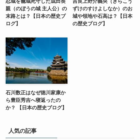
忍城を籠城死守した成田長
吉良上野介義央（きらこう
親（のぼうの城 主人公）の
ずけのすけよしなか）のお
末路とは？【日本の歴史ブ
城や領地や石高は？【日本
ログ】
の歴史ブログ】
石川数正はなぜ徳川家康か
ら豊臣秀吉へ寝返ったの
か？ 【日本の歴史ブログ】
人気の記事