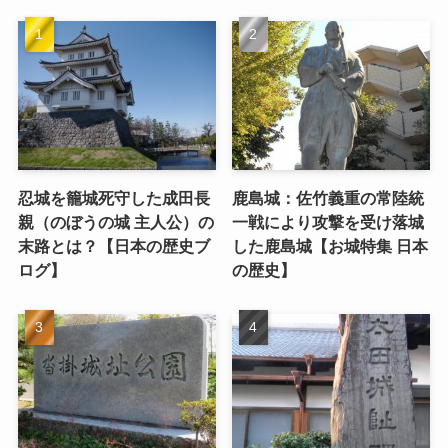
忍城を籠城死守した成田長
鹿島城：佐竹義重の常陸統
親（のぼうの城 主人公）の
一戦により攻撃を受け落城
末路とは？【日本の歴史ブ
した鹿島城【お城特集 日本
ログ】
の歴史】