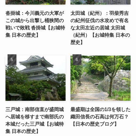
沓掛城：今川義元の大軍が
太田城（紀州）：羽柴秀吉
この城から出撃し桶狭間の
の紀州征伐の水攻めで有名
戦いで敗戦 沓掛城【お城特
な太田左近の居城 太田城
集 日本の歴史】
（紀州）【お城特集 日本の
歴史】
三戸城：南部信直が盛岡城
最盛期は全国の1/3を領した
へ居城を移すまで南部氏の
織田信長の石高は何万石？
本城だった三戸城【お城特
【日本の歴史ブログ】
集 日本の歴史】