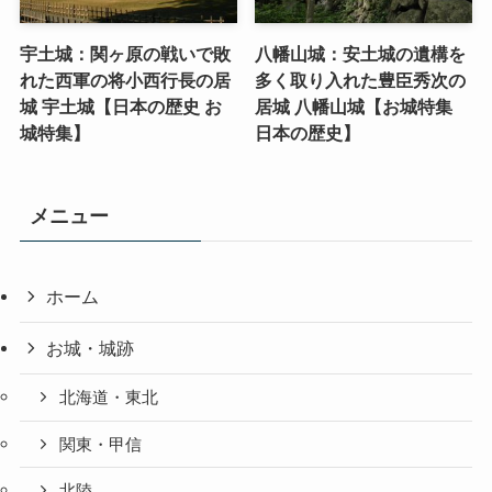
宇土城：関ヶ原の戦いで敗
八幡山城：安土城の遺構を
れた西軍の将小西行長の居
多く取り入れた豊臣秀次の
城 宇土城【日本の歴史 お
居城 八幡山城【お城特集
城特集】
日本の歴史】
メニュー
ホーム
お城・城跡
北海道・東北
関東・甲信
北陸