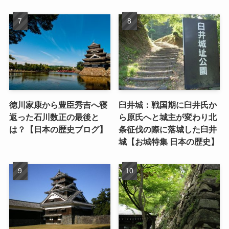
徳川家康から豊臣秀吉へ寝
臼井城：戦国期に臼井氏か
返った石川数正の最後と
ら原氏へと城主が変わり北
は？【日本の歴史ブログ】
条征伐の際に落城した臼井
城【お城特集 日本の歴史】