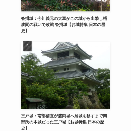
沓掛城：今川義元の大軍がこの城から出撃し桶
狭間の戦いで敗戦 沓掛城【お城特集 日本の歴
史】
三戸城：南部信直が盛岡城へ居城を移すまで南
部氏の本城だった三戸城【お城特集 日本の歴
史】