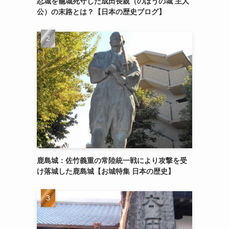
忍城を籠城死守した成田長親（のぼうの城 主人
公）の末路とは？【日本の歴史ブログ】
鹿島城：佐竹義重の常陸統一戦により攻撃を受
け落城した鹿島城【お城特集 日本の歴史】