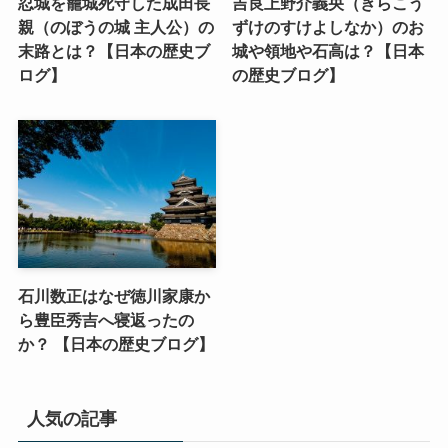
忍城を籠城死守した成田長
吉良上野介義央（きらこう
親（のぼうの城 主人公）の
ずけのすけよしなか）のお
末路とは？【日本の歴史ブ
城や領地や石高は？【日本
ログ】
の歴史ブログ】
石川数正はなぜ徳川家康か
ら豊臣秀吉へ寝返ったの
か？ 【日本の歴史ブログ】
人気の記事