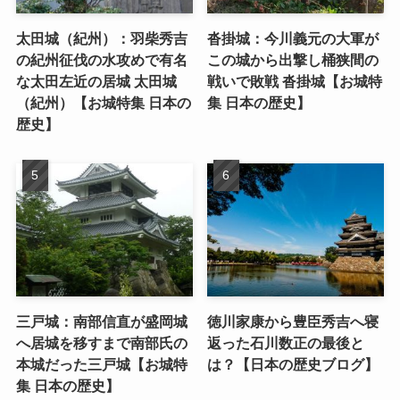
太田城（紀州）：羽柴秀吉
沓掛城：今川義元の大軍が
の紀州征伐の水攻めで有名
この城から出撃し桶狭間の
な太田左近の居城 太田城
戦いで敗戦 沓掛城【お城特
（紀州）【お城特集 日本の
集 日本の歴史】
歴史】
三戸城：南部信直が盛岡城
徳川家康から豊臣秀吉へ寝
へ居城を移すまで南部氏の
返った石川数正の最後と
本城だった三戸城【お城特
は？【日本の歴史ブログ】
集 日本の歴史】