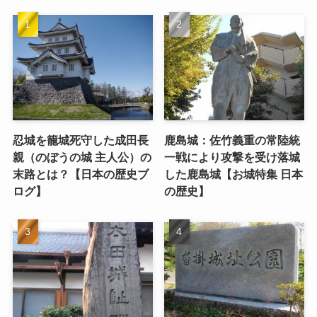
忍城を籠城死守した成田長
鹿島城：佐竹義重の常陸統
親（のぼうの城 主人公）の
一戦により攻撃を受け落城
末路とは？【日本の歴史ブ
した鹿島城【お城特集 日本
ログ】
の歴史】