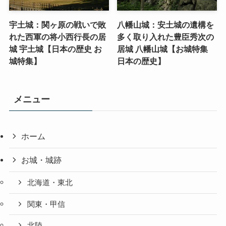
宇土城：関ヶ原の戦いで敗
八幡山城：安土城の遺構を
れた西軍の将小西行長の居
多く取り入れた豊臣秀次の
城 宇土城【日本の歴史 お
居城 八幡山城【お城特集
城特集】
日本の歴史】
メニュー
ホーム
お城・城跡
北海道・東北
関東・甲信
北陸