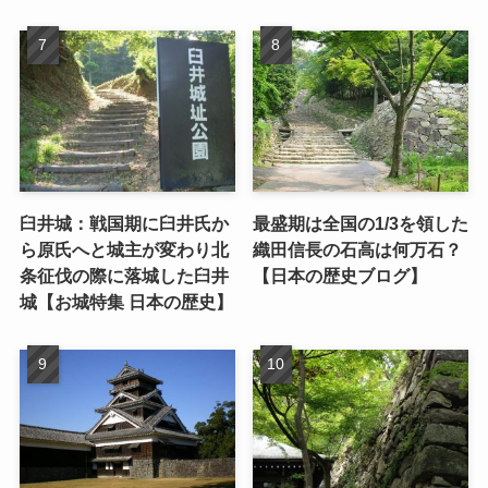
臼井城：戦国期に臼井氏か
最盛期は全国の1/3を領した
ら原氏へと城主が変わり北
織田信長の石高は何万石？
条征伐の際に落城した臼井
【日本の歴史ブログ】
城【お城特集 日本の歴史】