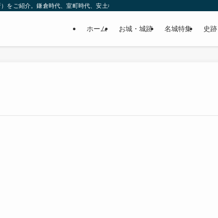
所）をご紹介。鎌倉時代、室町時代、安土桃山時代（戦国時代）、江戸時代と幅広
ホーム
お城・城跡
名城特集
史跡