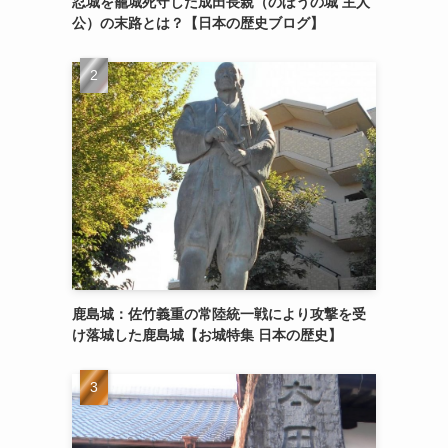
忍城を籠城死守した成田長親（のぼうの城 主人
公）の末路とは？【日本の歴史ブログ】
鹿島城：佐竹義重の常陸統一戦により攻撃を受
け落城した鹿島城【お城特集 日本の歴史】