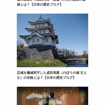
後とは？【日本の歴史ブログ】
忍城を籠城死守した成田長親（のぼうの城 主人
公）の末路とは？【日本の歴史ブログ】