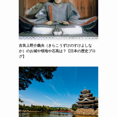
吉良上野介義央（きらこうずけのすけよしな
か）のお城や領地や石高は？【日本の歴史ブロ
グ】