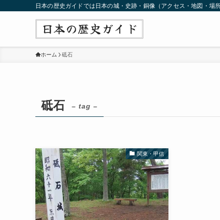
日本の歴史ガイドでは日本の城・史跡・銅像（アクセス・地図・場
ホーム
砥石
砥石
– tag –
関東・甲信