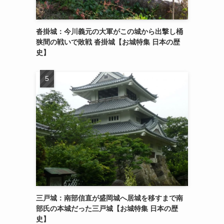
沓掛城：今川義元の大軍がこの城から出撃し桶
狭間の戦いで敗戦 沓掛城【お城特集 日本の歴
史】
三戸城：南部信直が盛岡城へ居城を移すまで南
部氏の本城だった三戸城【お城特集 日本の歴
史】