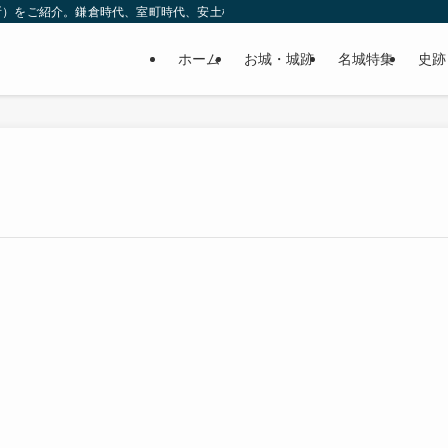
所）をご紹介。鎌倉時代、室町時代、安土桃山時代（戦国時代）、江戸時代と幅広
ホーム
お城・城跡
名城特集
史跡