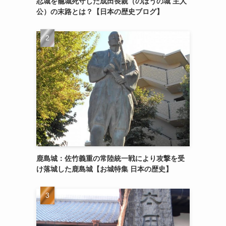
忍城を籠城死守した成田長親（のぼうの城 主人
公）の末路とは？【日本の歴史ブログ】
鹿島城：佐竹義重の常陸統一戦により攻撃を受
け落城した鹿島城【お城特集 日本の歴史】