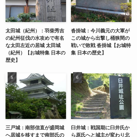
太田城（紀州）：羽柴秀吉
沓掛城：今川義元の大軍が
の紀州征伐の水攻めで有名
この城から出撃し桶狭間の
な太田左近の居城 太田城
戦いで敗戦 沓掛城【お城特
（紀州）【お城特集 日本の
集 日本の歴史】
歴史】
三戸城：南部信直が盛岡城
臼井城：戦国期に臼井氏か
へ居城を移すまで南部氏の
ら原氏へと城主が変わり北