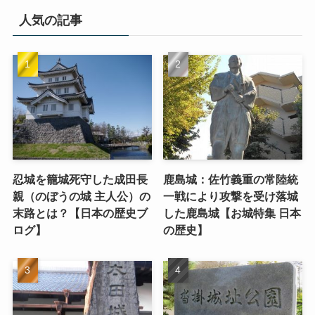
人気の記事
忍城を籠城死守した成田長
鹿島城：佐竹義重の常陸統
親（のぼうの城 主人公）の
一戦により攻撃を受け落城
末路とは？【日本の歴史ブ
した鹿島城【お城特集 日本
ログ】
の歴史】