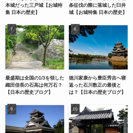
本城だった三戸城【お城特
条征伐の際に落城した臼井
集 日本の歴史】
城【お城特集 日本の歴史】
最盛期は全国の1/3を領した
徳川家康から豊臣秀吉へ寝
織田信長の石高は何万石？
返った石川数正の最後と
【日本の歴史ブログ】
は？【日本の歴史ブログ】