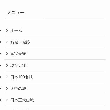
メニュー
ホーム
お城・城跡
国宝天守
現存天守
日本100名城
天空の城
日本三大山城