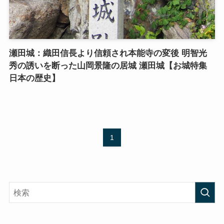
瀬田城：織田信長より信頼され本能寺の変後 明智光
秀の誘いを断った山岡景隆の居城 瀬田城【お城特集
日本の歴史】
1