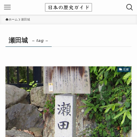
ホーム
瀬田城
瀬田城
– tag –
近畿