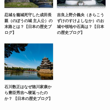
忍城を籠城死守した成田長
吉良上野介義央（きらこう
親（のぼうの城 主人公）の
ずけのすけよしなか）のお
末路とは？【日本の歴史ブ
城や領地や石高は？【日本
ログ】
の歴史ブログ】
石川数正はなぜ徳川家康か
ら豊臣秀吉へ寝返ったの
か？ 【日本の歴史ブログ】