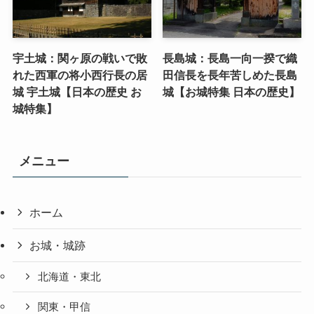
宇土城：関ヶ原の戦いで敗
長島城：長島一向一揆で織
れた西軍の将小西行長の居
田信長を長年苦しめた長島
城 宇土城【日本の歴史 お
城【お城特集 日本の歴史】
城特集】
メニュー
ホーム
お城・城跡
北海道・東北
関東・甲信