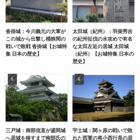
沓掛城：今川義元の大軍が
太田城（紀州）：羽柴秀吉
この城から出撃し桶狭間の
の紀州征伐の水攻めで有名
戦いで敗戦 沓掛城【お城特
な太田左近の居城 太田城
集 日本の歴史】
（紀州）【お城特集 日本の
歴史】
三戸城：南部信直が盛岡城
宇土城：関ヶ原の戦いで敗
へ居城を移すまで南部氏の
れた西軍の将小西行長の居