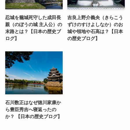
忍城を籠城死守した成田長
吉良上野介義央（きらこう
親（のぼうの城 主人公）の
ずけのすけよしなか）のお
末路とは？【日本の歴史ブ
城や領地や石高は？【日本
ログ】
の歴史ブログ】
石川数正はなぜ徳川家康か
ら豊臣秀吉へ寝返ったの
か？ 【日本の歴史ブログ】