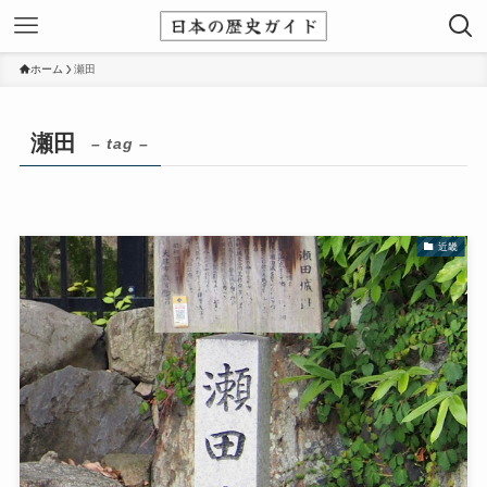
ホーム
瀬田
瀬田
– tag –
近畿