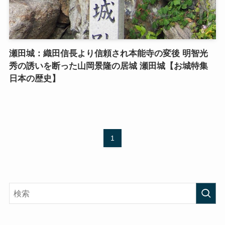
瀬田城：織田信長より信頼され本能寺の変後 明智光
秀の誘いを断った山岡景隆の居城 瀬田城【お城特集
日本の歴史】
1