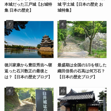
本城だった三戸城【お城特
城 宇土城【日本の歴史 お
集 日本の歴史】
城特集】
徳川家康から豊臣秀吉へ寝
最盛期は全国の1/3を領した
返った石川数正の最後と
織田信長の石高は何万石？
は？【日本の歴史ブログ】
【日本の歴史ブログ】