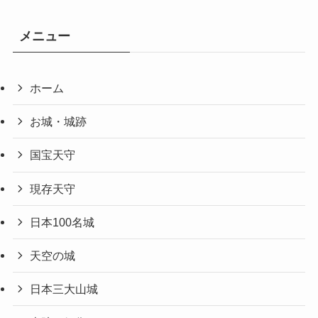
メニュー
ホーム
お城・城跡
国宝天守
現存天守
日本100名城
天空の城
日本三大山城