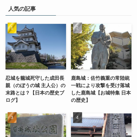
人気の記事
忍城を籠城死守した成田長
鹿島城：佐竹義重の常陸統
親（のぼうの城 主人公）の
一戦により攻撃を受け落城
末路とは？【日本の歴史ブ
した鹿島城【お城特集 日本
ログ】
の歴史】