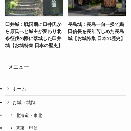
臼井城：戦国期に臼井氏か
長島城：長島一向一揆で織
ら原氏へと城主が変わり北
田信長を長年苦しめた長島
条征伐の際に落城した臼井
城【お城特集 日本の歴史】
城【お城特集 日本の歴史】
メニュー
ホーム
お城・城跡
北海道・東北
関東・甲信