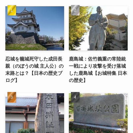
忍城を籠城死守した成田長
鹿島城：佐竹義重の常陸統
親（のぼうの城 主人公）の
一戦により攻撃を受け落城
末路とは？【日本の歴史ブ
した鹿島城【お城特集 日本
ログ】
の歴史】