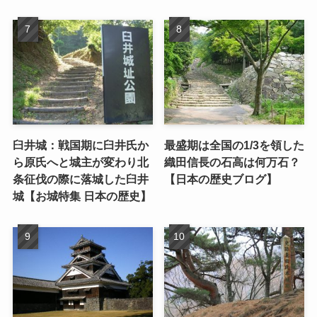
臼井城：戦国期に臼井氏か
最盛期は全国の1/3を領した
ら原氏へと城主が変わり北
織田信長の石高は何万石？
条征伐の際に落城した臼井
【日本の歴史ブログ】
城【お城特集 日本の歴史】