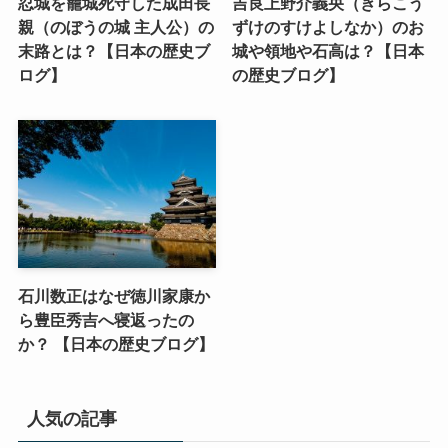
忍城を籠城死守した成田長
吉良上野介義央（きらこう
親（のぼうの城 主人公）の
ずけのすけよしなか）のお
末路とは？【日本の歴史ブ
城や領地や石高は？【日本
ログ】
の歴史ブログ】
石川数正はなぜ徳川家康か
ら豊臣秀吉へ寝返ったの
か？ 【日本の歴史ブログ】
人気の記事