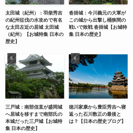
太田城（紀州）：羽柴秀吉
沓掛城：今川義元の大軍が
の紀州征伐の水攻めで有名
この城から出撃し桶狭間の
な太田左近の居城 太田城
戦いで敗戦 沓掛城【お城特
（紀州）【お城特集 日本の
集 日本の歴史】
歴史】
三戸城：南部信直が盛岡城
徳川家康から豊臣秀吉へ寝
へ居城を移すまで南部氏の
返った石川数正の最後と
本城だった三戸城【お城特
は？【日本の歴史ブログ】
集 日本の歴史】