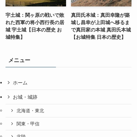
宇土城：関ヶ原の戦いで敗
真田氏本城：真田幸隆が築
れた西軍の将小西行長の居
城し昌幸が上田城へ移るま
城 宇土城【日本の歴史 お
で真田家の本城 真田氏本城
城特集】
【お城特集 日本の歴史】
メニュー
ホーム
お城・城跡
北海道・東北
関東・甲信
北陸