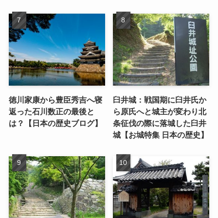
徳川家康から豊臣秀吉へ寝
臼井城：戦国期に臼井氏か
返った石川数正の最後と
ら原氏へと城主が変わり北
は？【日本の歴史ブログ】
条征伐の際に落城した臼井
城【お城特集 日本の歴史】