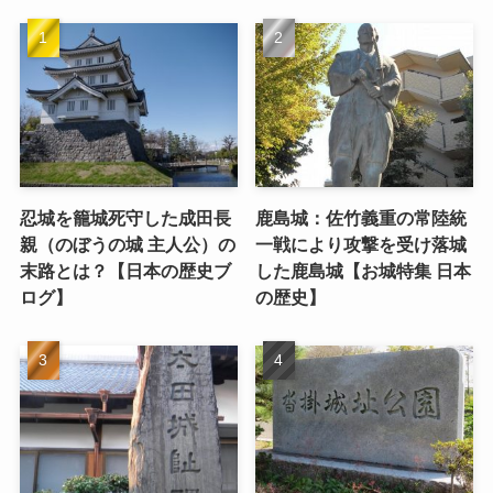
忍城を籠城死守した成田長
鹿島城：佐竹義重の常陸統
親（のぼうの城 主人公）の
一戦により攻撃を受け落城
末路とは？【日本の歴史ブ
した鹿島城【お城特集 日本
ログ】
の歴史】