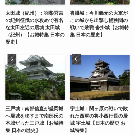
太田城（紀州）：羽柴秀吉
沓掛城：今川義元の大軍が
の紀州征伐の水攻めで有名
この城から出撃し桶狭間の
な太田左近の居城 太田城
戦いで敗戦 沓掛城【お城特
（紀州）【お城特集 日本の
集 日本の歴史】
歴史】
三戸城：南部信直が盛岡城
宇土城：関ヶ原の戦いで敗
へ居城を移すまで南部氏の
れた西軍の将小西行長の居
本城だった三戸城【お城特
城 宇土城【日本の歴史 お
集 日本の歴史】
城特集】