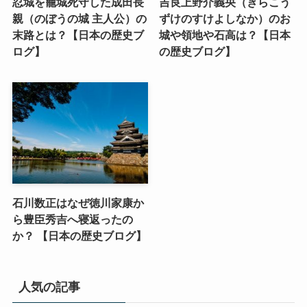
忍城を籠城死守した成田長
吉良上野介義央（きらこう
親（のぼうの城 主人公）の
ずけのすけよしなか）のお
末路とは？【日本の歴史ブ
城や領地や石高は？【日本
ログ】
の歴史ブログ】
石川数正はなぜ徳川家康か
ら豊臣秀吉へ寝返ったの
か？ 【日本の歴史ブログ】
人気の記事