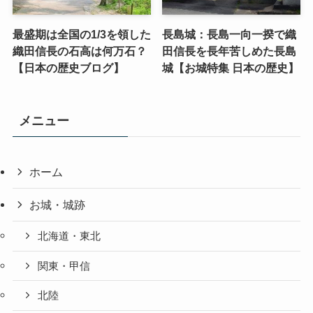
最盛期は全国の1/3を領した
長島城：長島一向一揆で織
織田信長の石高は何万石？
田信長を長年苦しめた長島
【日本の歴史ブログ】
城【お城特集 日本の歴史】
メニュー
ホーム
お城・城跡
北海道・東北
関東・甲信
北陸